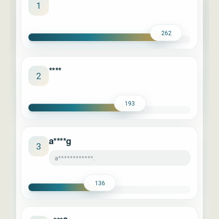
****
1
262
****
2
193
a****g
3
a************.
136