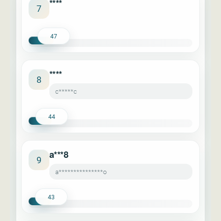
****
7
47
****
8
c*****c
44
a***8
9
a***************o
43