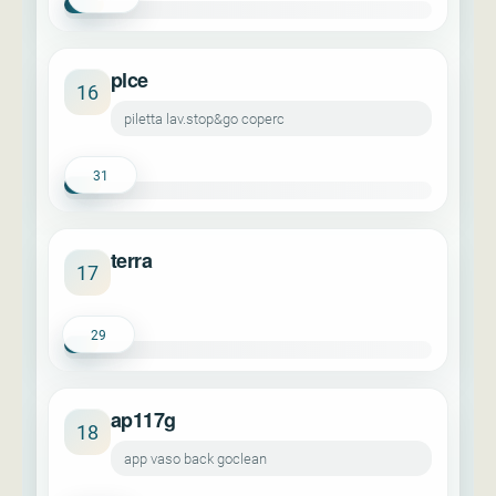
plce
16
piletta lav.stop&go coperc
31
terra
17
29
ap117g
18
app vaso back goclean