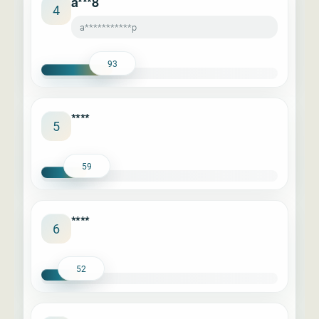
a***8
4
a***********p
93
****
5
59
****
6
52