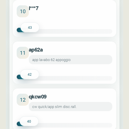
l***7
10
43
ap62a
11
app lavabo 62 appoggio
42
qkcw09
12
cw quick/app slim disc.rall.
40