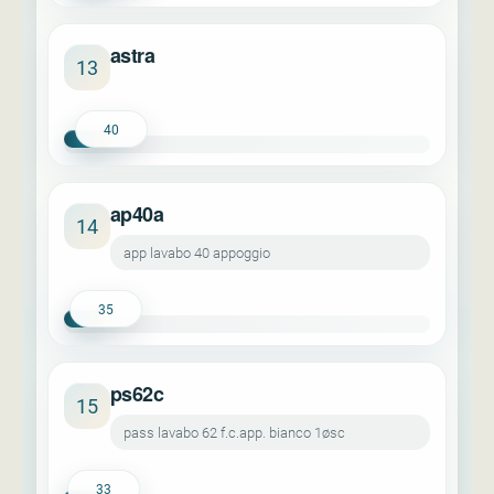
astra
13
40
ap40a
14
app lavabo 40 appoggio
35
ps62c
15
pass lavabo 62 f.c.app. bianco 1øsc
33