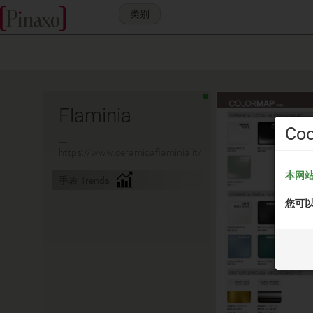
类别
Flaminia
Coo
__
https://www.ceramicaflaminia.it/
本网
手表 Trends
您可