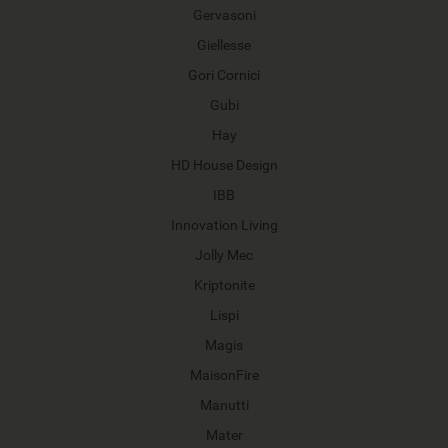
Gervasoni
Giellesse
Gori Cornici
Gubi
Hay
HD House Design
IBB
Innovation Living
Jolly Mec
Kriptonite
Lispi
Magis
MaisonFire
Manutti
Mater