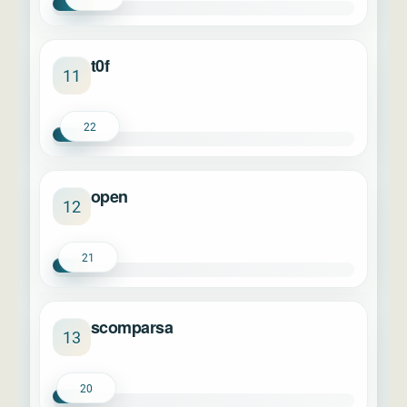
t0f
11
22
open
12
21
scomparsa
13
20