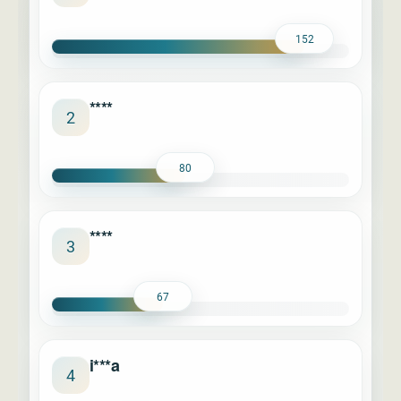
152
****
2
80
****
3
67
i***a
4