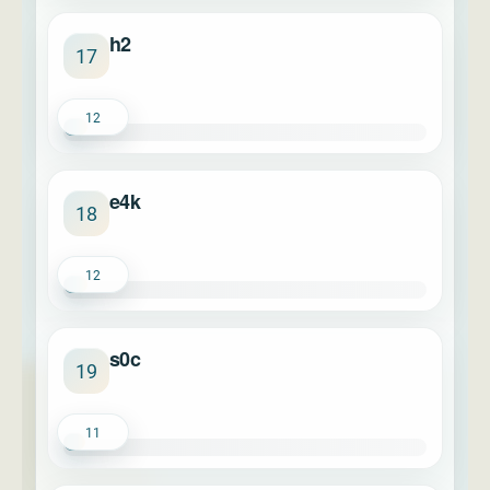
h2
17
12
e4k
18
12
s0c
19
11