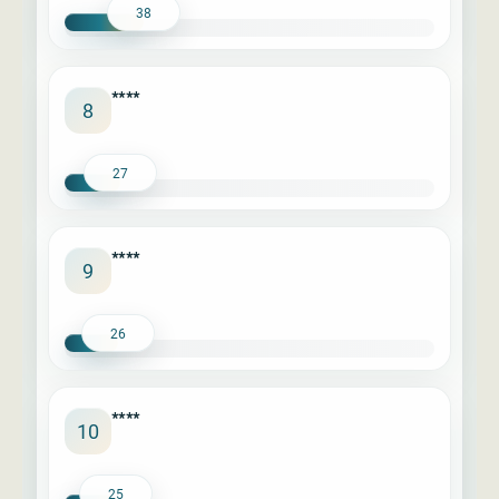
38
****
8
27
****
9
26
****
10
25