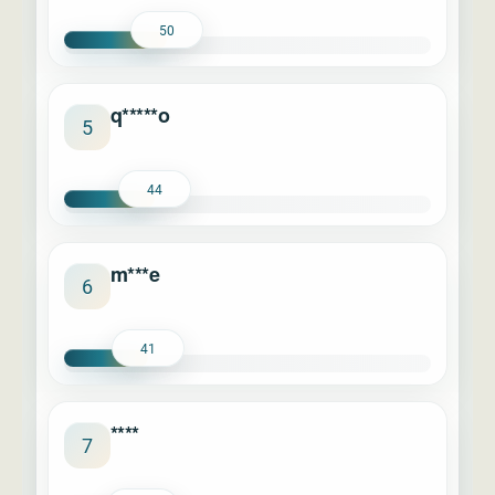
50
q*****o
5
44
m***e
6
41
****
7