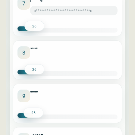
r****4
7
c******************************o
26
****
8
26
****
9
25