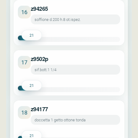
z94265
16
soffione d.200 h.8 ot.ispez.
21
z9502p
17
sif.bott.1 1/4
21
z94177
18
doccetta 1 getto ottone tonda
21