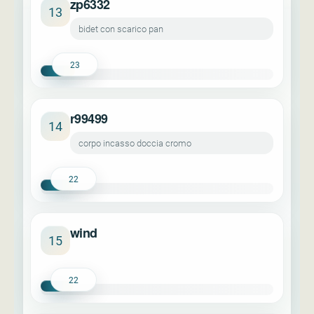
zp6332
13
bidet con scarico pan
23
r99499
14
corpo incasso doccia cromo
22
wind
15
22