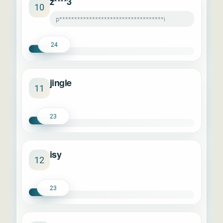
z****3
10
p***********************************i
24
jingle
11
23
isy
12
23