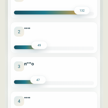
132
****
2
49
n***o
3
47
****
4