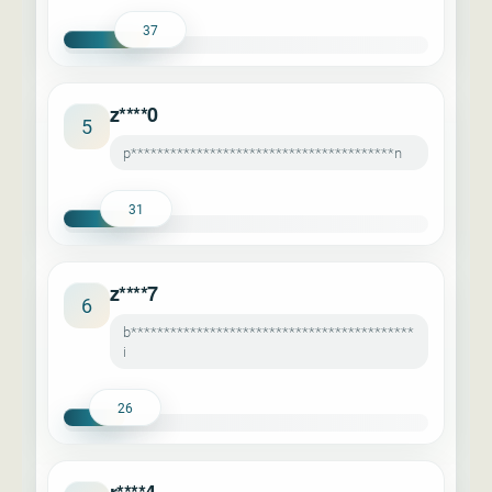
37
z****0
5
p****************************************n
31
z****7
6
b*******************************************
i
26