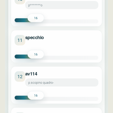
p*******o
16
specchio
11
16
av114
12
p.scopino quadro-
16