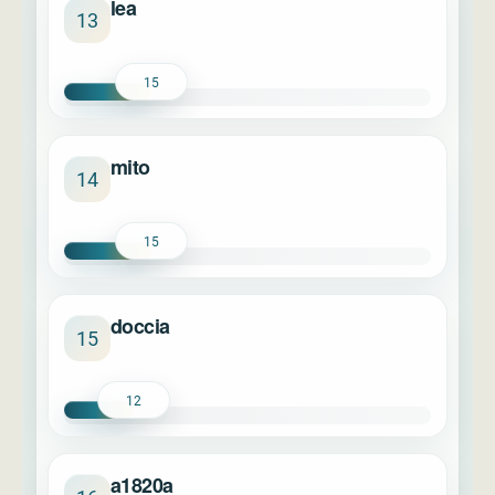
lea
13
15
mito
14
15
doccia
15
12
a1820a