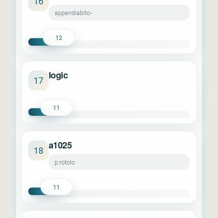
16
appendiabito-
12
logic
17
11
a1025
18
p.rotolo
11