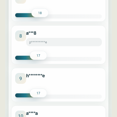
18
a***8
8
p*********e
17
h********e
9
17
a****a
10