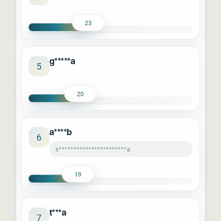
23
g*****a
5
20
a****b
6
s***********************a
19
t***a
7