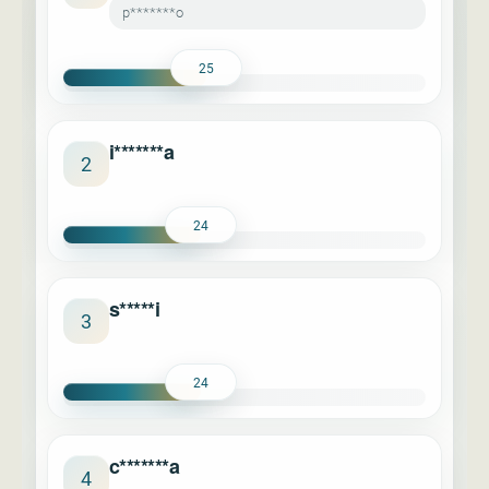
p*******o
25
i*******a
2
24
s*****i
3
24
c*******a
4