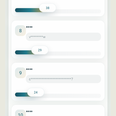
38
****
8
v********w
29
****
9
c**************************7
24
****
10