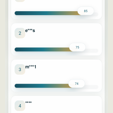
85
e***s
2
75
m***1
3
74
****
4