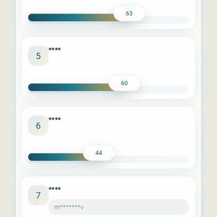
63
****
5
60
****
6
44
****
7
m*******v