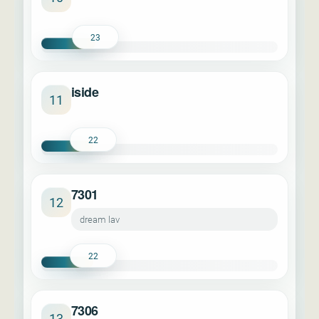
23
iside
11
22
7301
12
dream lav
22
7306
13