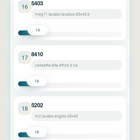
5403
16
meg11 lavabo-lavatoio 65x45 b
19
8410
17
cassetta alta ethos b.ca
18
5202
18
m2 lavabo angolo 45x45
18