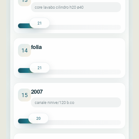
core lavabo cilindro h20 ø40
21
folia
14
21
2007
15
canale ninive/120 b.co
20