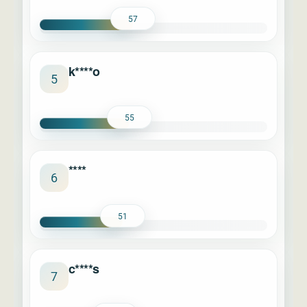
57
k****o
5
55
****
6
51
c****s
7