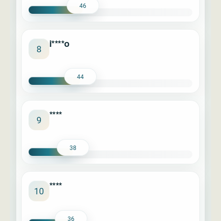
46
i****o
8
44
****
9
38
****
10
36