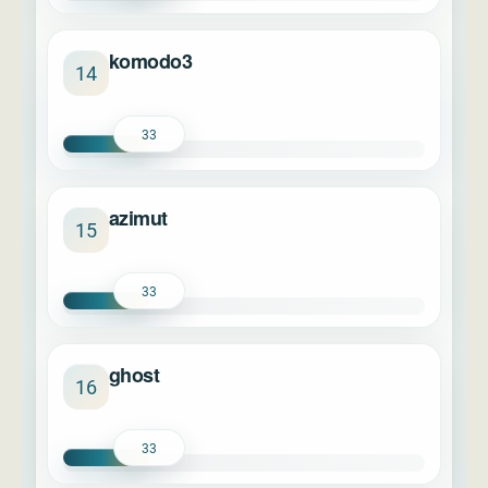
komodo3
14
33
azimut
15
33
ghost
16
33