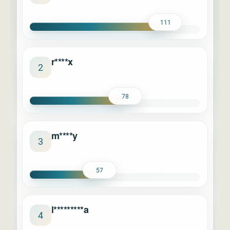
111
r****x
2
78
m****y
3
57
l*********a
4