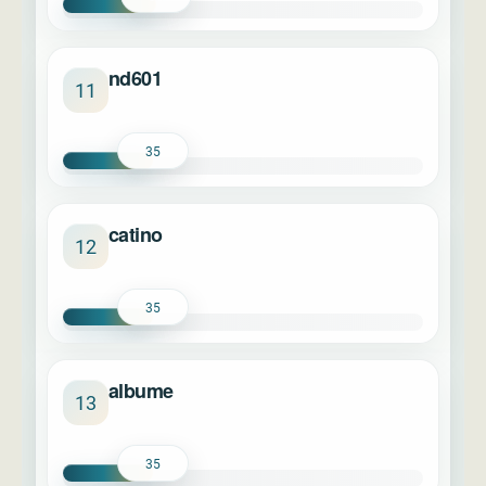
nd601
11
35
catino
12
35
albume
13
35