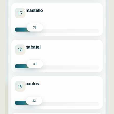
mastello
17
33
nabatei
18
33
cactus
19
32