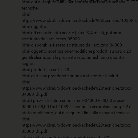
Idral qui di seguito il link per scaricare le relative schede
tecniche:
Idral
https://www.idral.it/download/schede%20tecniche/10392_d
Idral oggetto:
Idral ad esaurimento scorte (circa 3-4 mesi), poi sarà
sostituito dall’art. zrccx-05000.
Idral disponibile è stato sostituito dall’art. zrrc-04000
Idral oggetto: sostituzione/modifiche prodotti su cat. cl23
gentili clienti, con la presente vi comunichiamo quanto
segue :
Idral prodotti su cat. cl23
Idral certi che prenderete buona nota cordiali saluti
Idral
https://www.idral.it/download/schede%20tecniche/zrccx-
04000_dt.pdf
Idral i prezzi di listino sono: zrccx-04000 € 88,00 zrccx-
05000 € 68,00 l’art.10392 : lavabo in ceramica a pag. 22 è
stato modificato, qui di seguito il link alla scheda tecnica:
Idral
https://www.idral.it/download/schede%20tecniche/zrccx-
05000_dt.pdf
Idral sostituzioni/modiche prodotti su cat. cl23