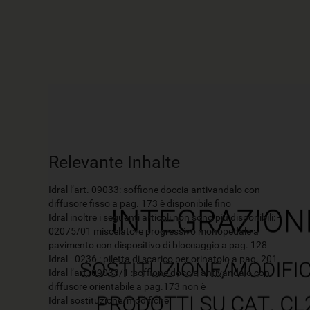
Relevante Inhalte
Idral l’art. 09033: soffione doccia antivandalo con
diffusore fisso a pag. 173 è disponibile fino
Idral inoltre i seguenti articoli non sono più disponibili: -
02075/01 miscelatore progressivo monopedale a
pavimento con dispositivo di bloccaggio a pag. 128
Idral - 0236 : piletta di scarico per orinatoio a pag. 201
Idral l’art. 09033/1 :soffione doccia antivandalo con
diffusore orientabile a pag.173 non è
Idral sostituzione/modifiche