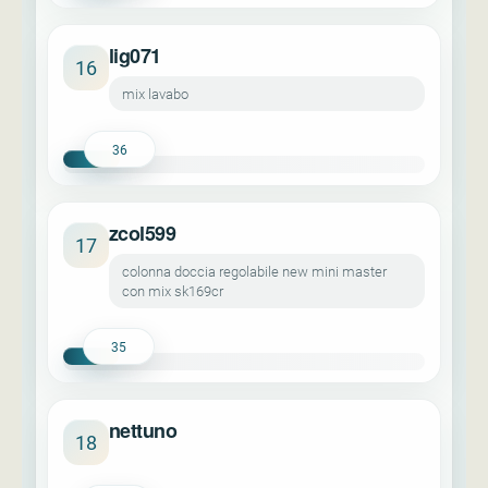
lig071
16
mix lavabo
36
zcol599
17
colonna doccia regolabile new mini master
con mix sk169cr
35
nettuno
18