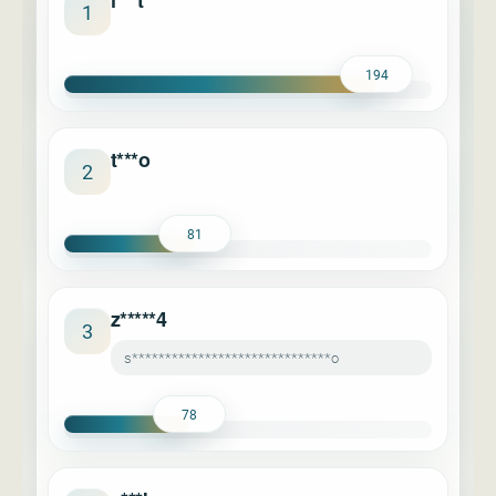
l***t
1
194
t***o
2
81
z*****4
3
s******************************o
78