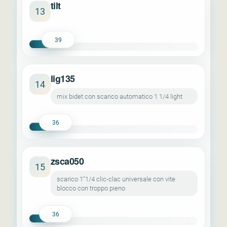
tilt
13
39
lig135
14
mix bidet con scarico automatico 1 1/4 light
36
zsca050
15
scarico 1"1/4 clic-clac universale con vite
blocco con troppo pieno
36