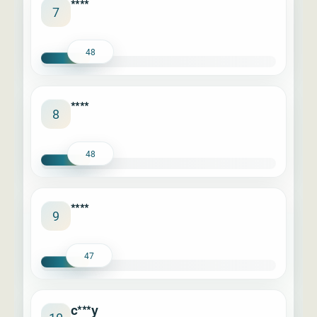
****
7
48
****
8
48
****
9
47
c***y