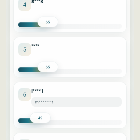
s***k
4
65
****
5
65
l****1
6
m*******t
49