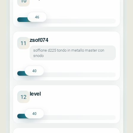
10
46
zsof074
11
soffione d225 tondo in metallo master con
snodo
40
level
12
40