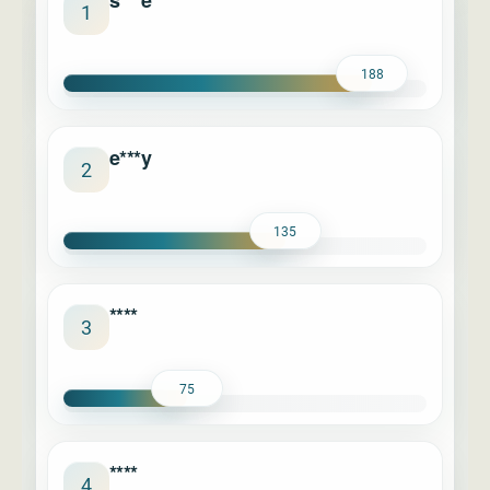
s***e
1
188
e***y
2
135
****
3
75
****
4