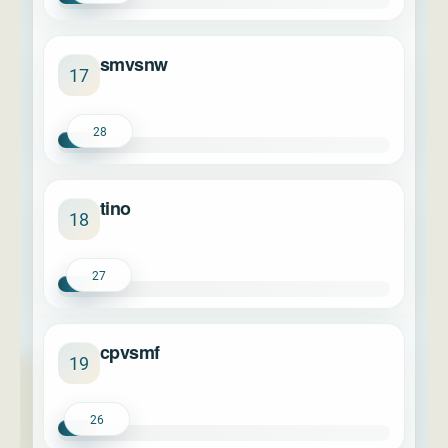
smvsnw
17
28
tino
18
27
cpvsmf
19
26