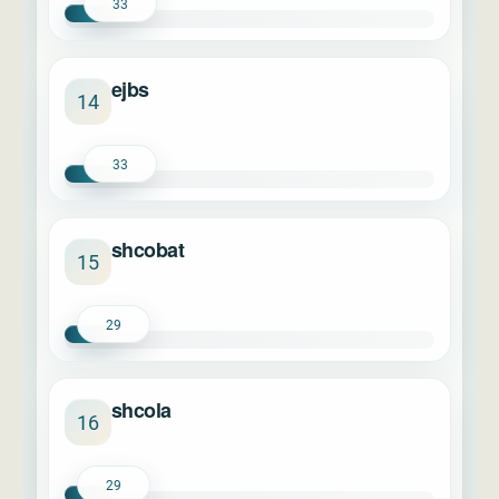
33
ejbs
14
33
shcobat
15
29
shcola
16
29