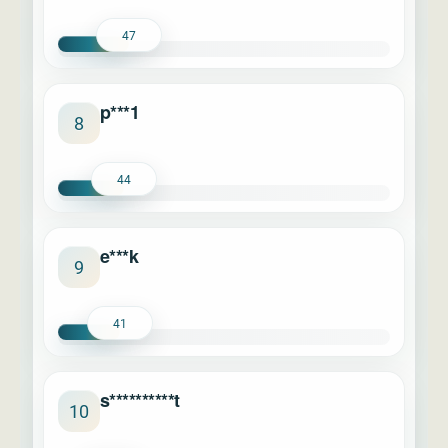
47
p***1
8
44
e***k
9
41
s**********t
10