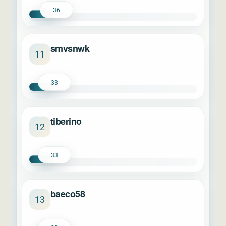
36
smvsnwk
11
33
tiberino
12
33
baeco58
13