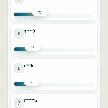
72
s****0
5
51
e***k
6
49
i******o
7