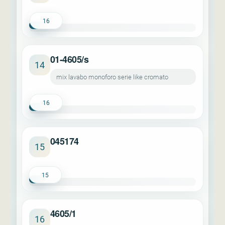
16
01-4605/s
14
mix lavabo monoforo serie like cromato
16
045174
15
15
4605/1
16