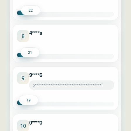
22
4****s
8
21
9****6
9
p**************************************i
19
0****0
10