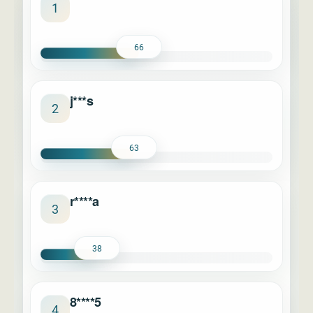
****
1
66
j***s
2
63
r****a
3
38
8****5
4