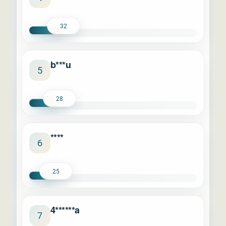
32
b***u
5
28
****
6
25
4******a
7