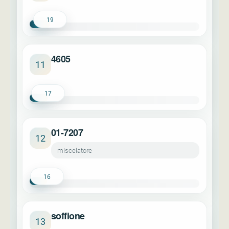
19
4605
11
17
01-7207
12
miscelatore
16
soffione
13