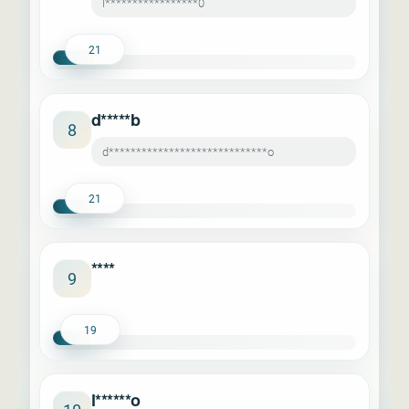
l*****************0
21
d*****b
8
d*****************************o
21
****
9
19
l******o