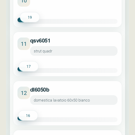
10
19
qsv6051
11
strut quadr
17
dl6050b
12
domestica lavatoio 60x50 bianco
16