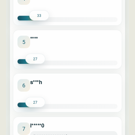
33
****
5
27
s***h
6
27
l*****0
7