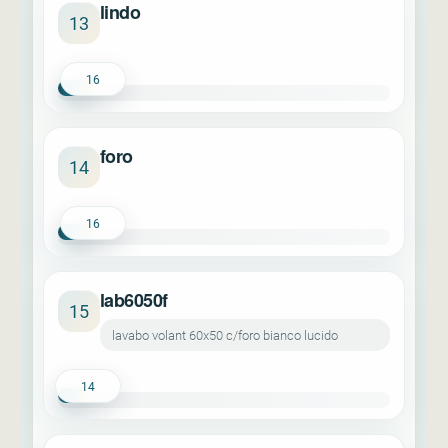
lindo
13
16
foro
14
16
lab6050f
15
lavabo volant 60x50 c/foro bianco lucido
14