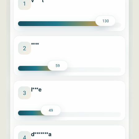
v****t
1
130
****
2
59
l***e
3
49
d*******a
4