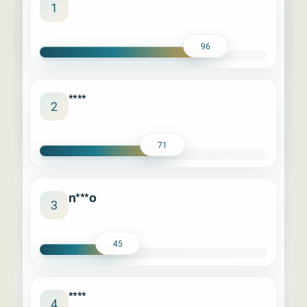
****
1
96
****
2
71
n***o
3
45
****
4