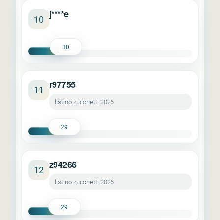
j****e
10
30
r97755
11
listino zucchetti 2026
29
z94266
12
listino zucchetti 2026
29