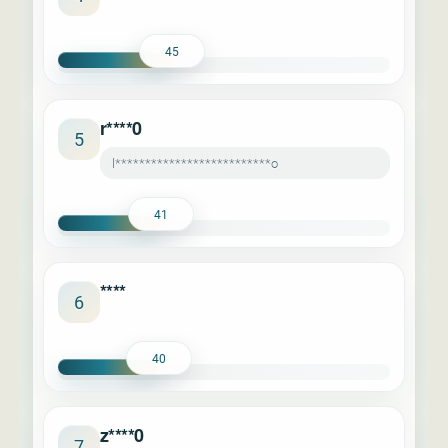
45
r****0
5
l**************************o
41
****
6
40
z****0
7