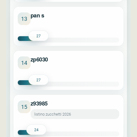
pan s
13
27
zp6030
14
27
z93985
15
listino zucchetti 2026
24