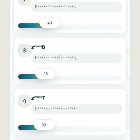
l********************6
40
z****8
8
l********************6
35
z****7
9
l********************6
33