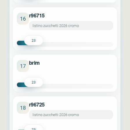
r96715
16
listino zucchetti 2026 cromo
23
brim
17
23
r96725
18
listino zucchetti 2026 cromo
23