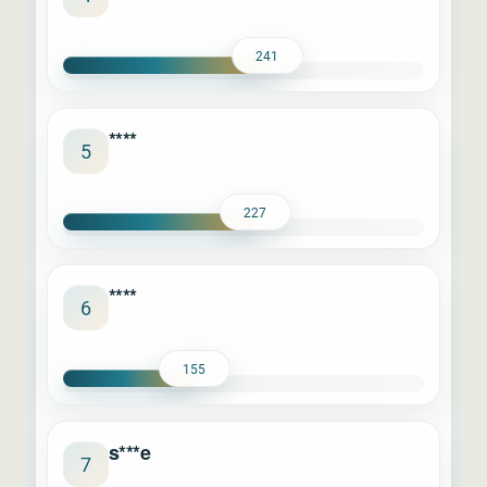
241
****
5
227
****
6
155
s***e
7