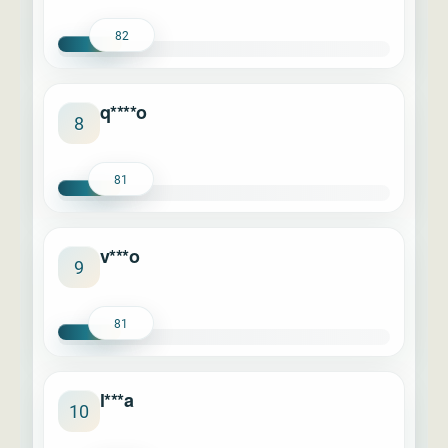
82
q****o
8
81
v***o
9
81
l***a
10