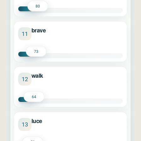
80
brave
11
73
walk
12
64
luce
13