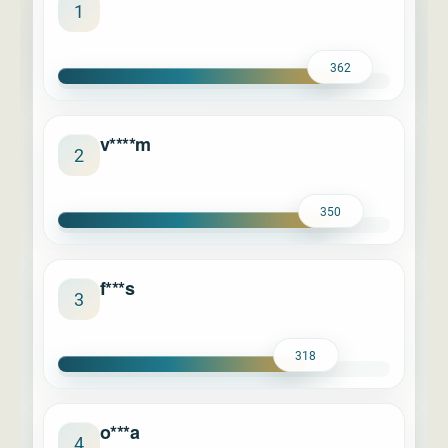
****
1
362
v****m
2
350
f***s
3
318
o***a
4