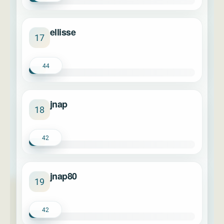
ellisse
17
44
jnap
18
42
jnap80
19
42