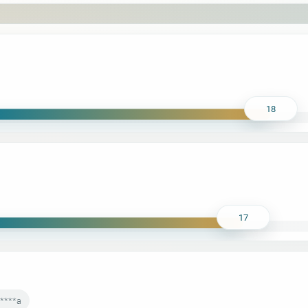
18
17
*****a