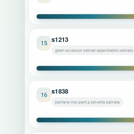
s1213
15
green accessori satinati appendiabito satinato
s1838
16
piantane inox piant.p.salvietta satinata