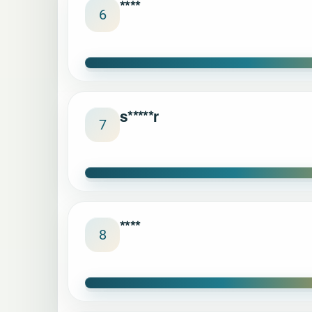
****
6
s*****r
7
****
8