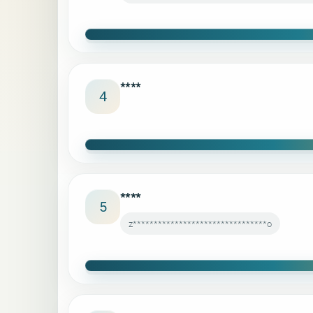
****
4
****
5
z********************************o