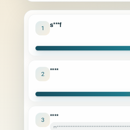
s***f
1
****
2
****
3
m*****************************************