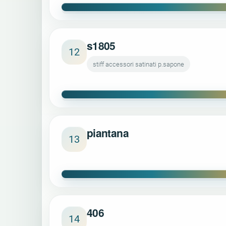
s1805
12
stiff accessori satinati p.sapone
piantana
13
406
14