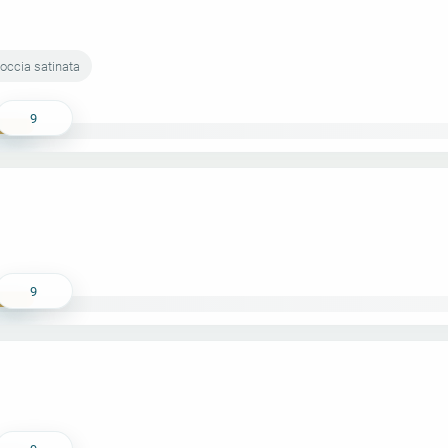
occia satinata
9
9