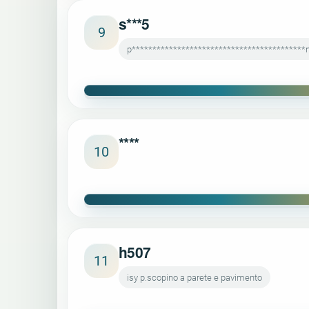
s***5
9
p******************************************
****
10
h507
11
isy p.scopino a parete e pavimento