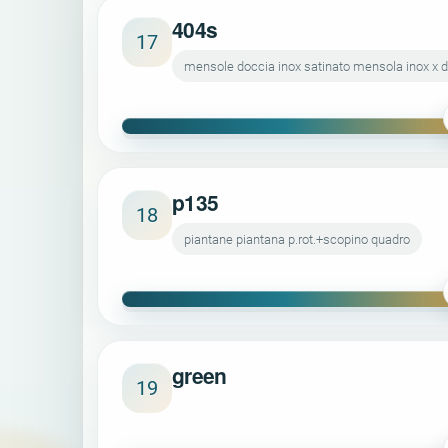
404s
17
mensole doccia inox satinato mensola inox x d
p135
18
piantane piantana p.rot.+scopino quadro
green
19