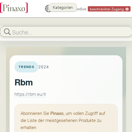
Kategorien
Demomodus:
beschränkter Zugang
2024
TRENDS
Rbm
https://rbm.eu/it
Abonnieren Sie
Pinaxo
, um vollen Zugriff auf
die Liste der meistgesehenen Produkte zu
erhalten