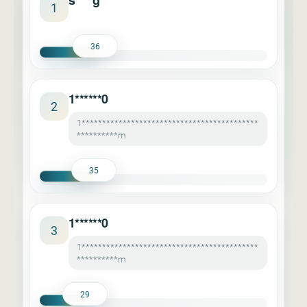
s****g
1
36
1******0
2
1*******************************************
**********m
35
1******0
3
1*******************************************
**********m
29