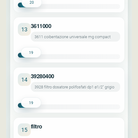
20
3611000
13
3611 coibentazione universale mg compact
19
39280400
14
3928 filtro dosatore polifosfati dp1 ø1/2" grigio
19
filtro
15