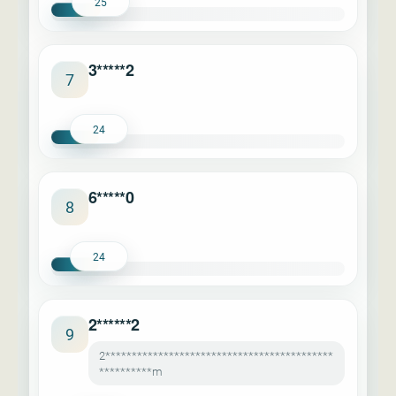
25
3*****2
7
24
6*****0
8
24
2******2
9
2*******************************************
**********m