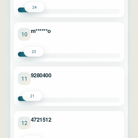
24
m******o
10
23
9280400
11
21
4721512
12