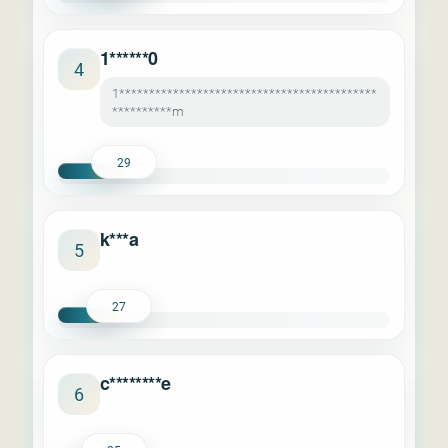
1******0
4
1*******************************************
**********m
29
k***a
5
27
c********e
6