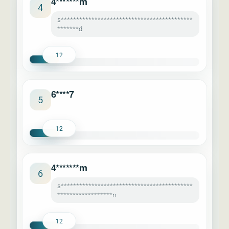
4*******m
4
s*******************************************
*******d
12
6****7
5
12
4*******m
6
s*******************************************
******************n
12