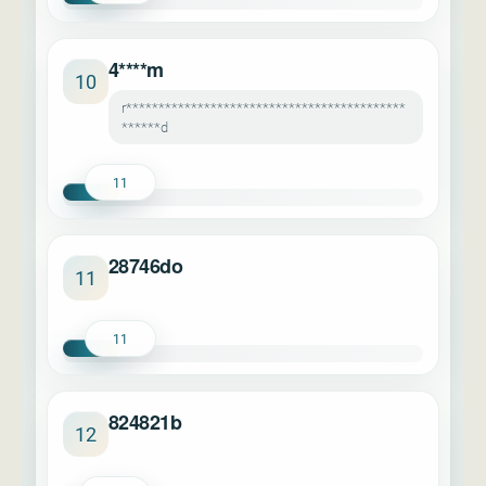
4****m
10
r*******************************************
******d
11
28746do
11
11
824821b
12