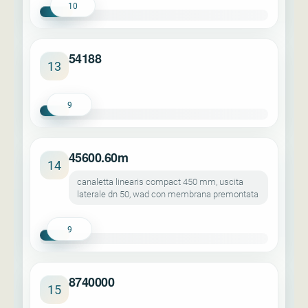
10
54188
13
9
45600.60m
14
canaletta linearis compact 450 mm, uscita
laterale dn 50, wad con membrana premontata
9
8740000
15