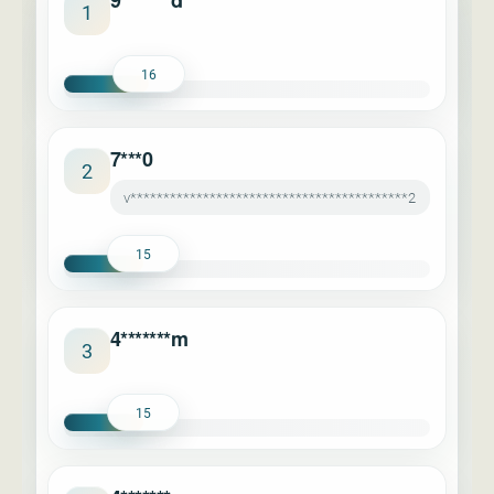
9*******d
1
16
7***0
2
v******************************************2
15
4*******m
3
15