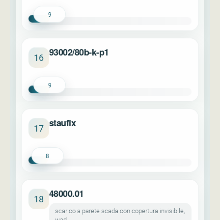
9
93002/80b-k-p1
16
9
staufix
17
8
48000.01
18
scarico a parete scada con copertura invisibile,
wad