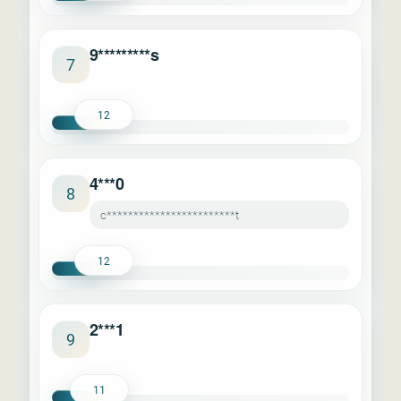
9*********s
7
12
4***0
8
c************************t
12
2***1
9
11