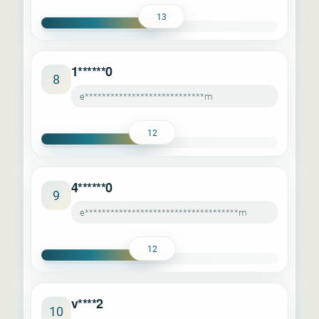
13
1******0
8
e****************************m
12
4******0
9
e************************************m
12
v****2
10