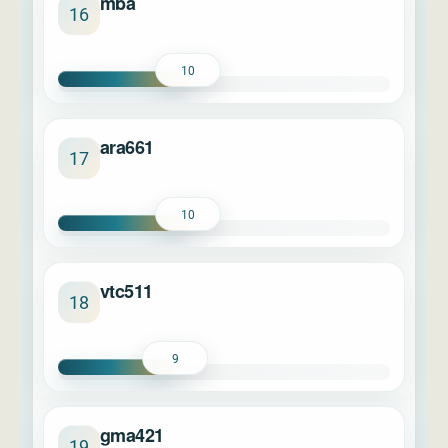
mba
16
10
ara661
17
10
vtc511
18
9
gma421
19