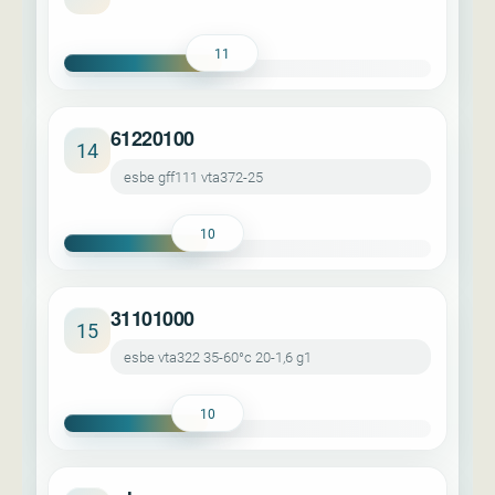
11
61220100
14
esbe gff111 vta372-25
10
31101000
15
esbe vta322 35-60°c 20-1,6 g1
10