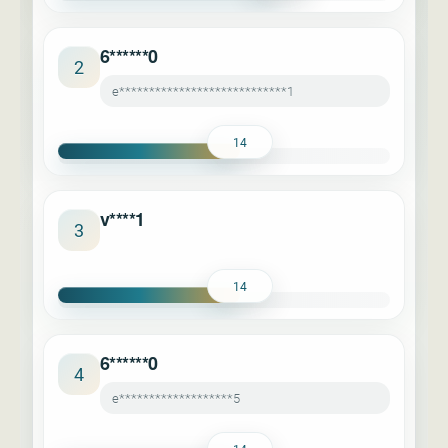
6******0
2
e****************************1
14
v****1
3
14
6******0
4
e*******************5