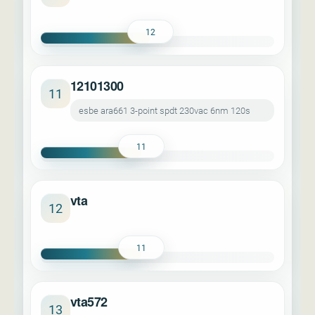
12
12101300
11
esbe ara661 3-point spdt 230vac 6nm 120s
11
vta
12
11
vta572
13