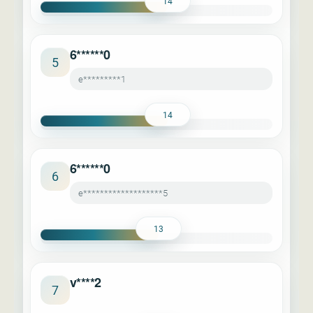
14
6******0
5
e*********1
14
6******0
6
e*******************5
13
v****2
7