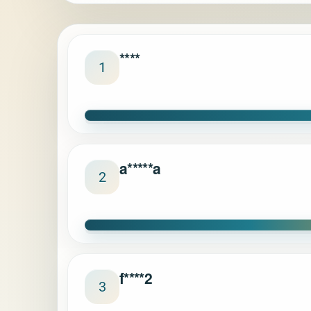
****
1
a*****a
2
f****2
3