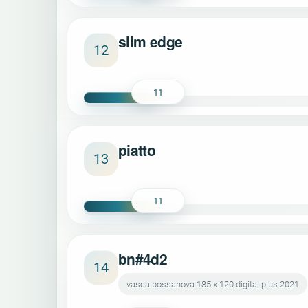
slim edge
12
11
piatto
13
11
bn#4d2
14
vasca bossanova 185 x 120 digital plus 2021