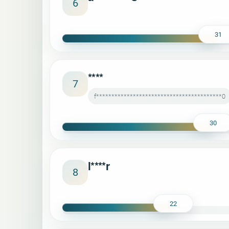
6
31
****
7
f*****************************************0
30
l****r
8
22