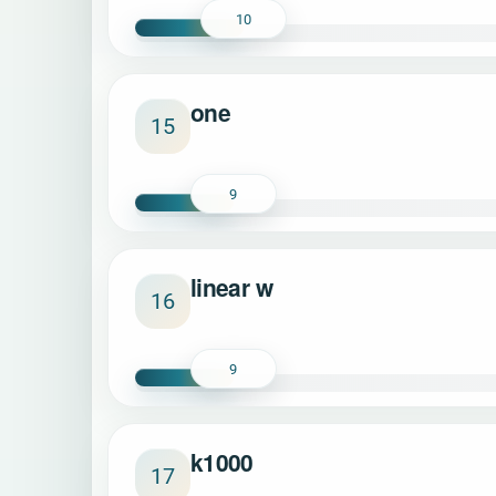
10
one
15
9
linear w
16
9
k1000
17