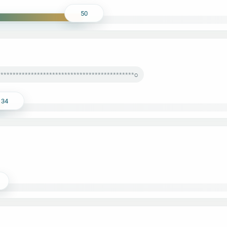
50
*********************************************o
34