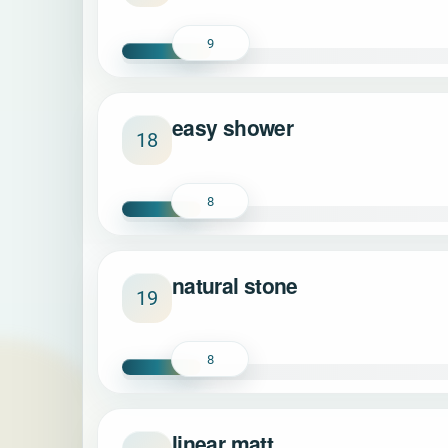
9
easy shower
18
8
natural stone
19
8
linear matt