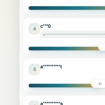
c***0
4
a******************************************
a**********t
5
31
a**********s