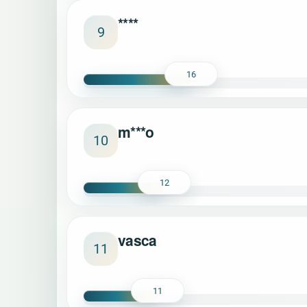
****
9
16
m***o
10
12
vasca
11
11