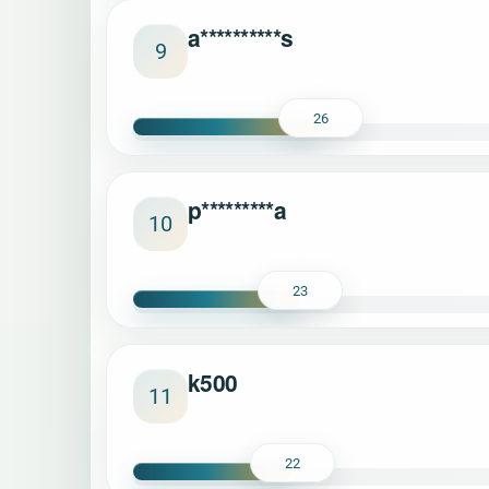
a**********s
9
26
p*********a
10
23
k500
11
22