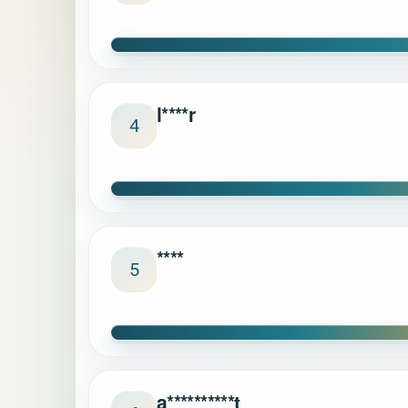
l****r
4
****
5
a**********t