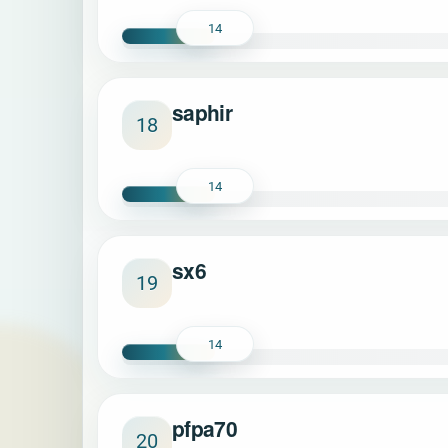
14
saphir
18
14
sx6
19
14
pfpa70
20