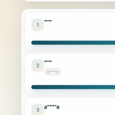
****
1
****
2
p*****o
a*****a
3