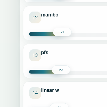
mambo
12
21
pfs
13
20
linear w
14