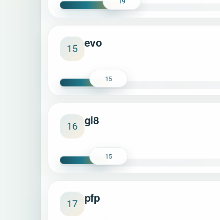
19
evo
15
15
gl8
16
15
pfp
17