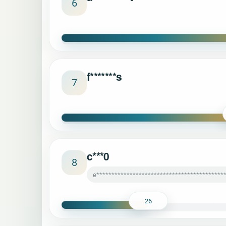
6
f*******s
7
c***0
8
e******************************************
26