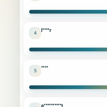
l****r
4
****
5
a**********t