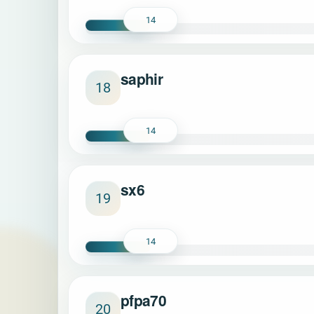
14
saphir
18
14
sx6
19
14
pfpa70
20