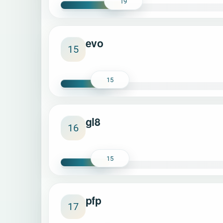
19
evo
15
15
gl8
16
15
pfp
17