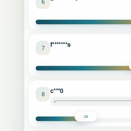
6
f*******s
7
c***0
8
e******************************************
26