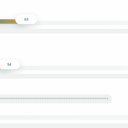
63
54
***************************************************************1