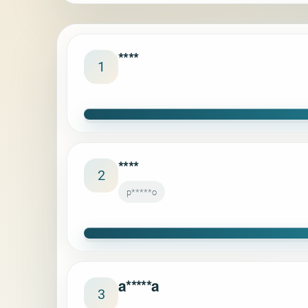
****
1
****
2
p*****o
a*****a
3