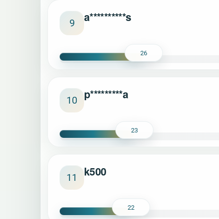
a**********s
9
26
p*********a
10
23
k500
11
22