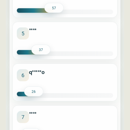
57
****
5
37
q*****o
6
26
****
7