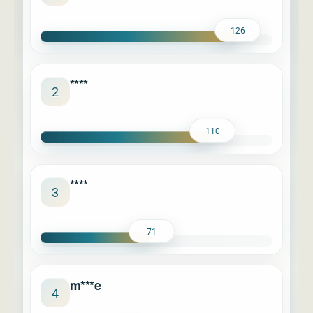
126
****
2
110
****
3
71
m***e
4