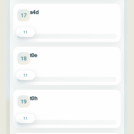
s4d
17
11
t0e
18
11
t0h
19
11