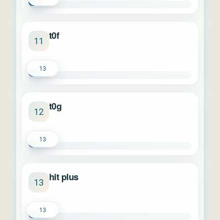
t0f
11
13
t0g
12
13
hit plus
13
13