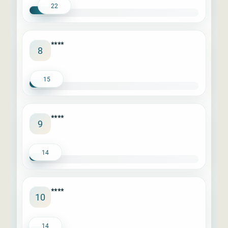
22
****
8
15
****
9
14
****
10
14