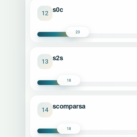
s0c
12
23
s2s
13
18
scomparsa
14
18