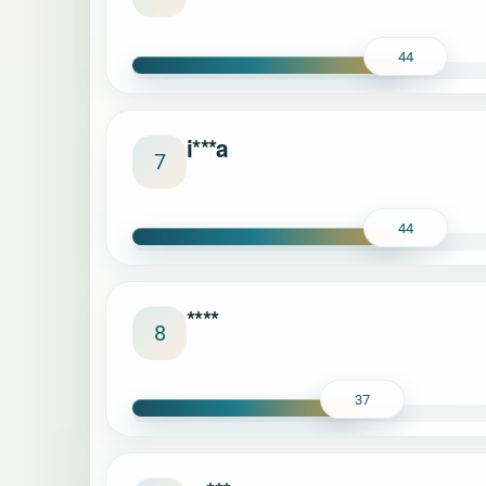
44
i***a
7
44
****
8
37