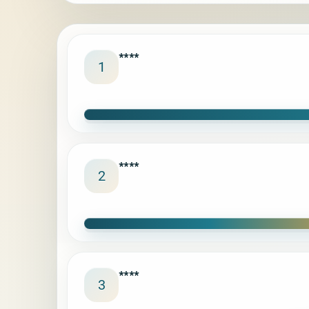
****
1
****
2
****
3