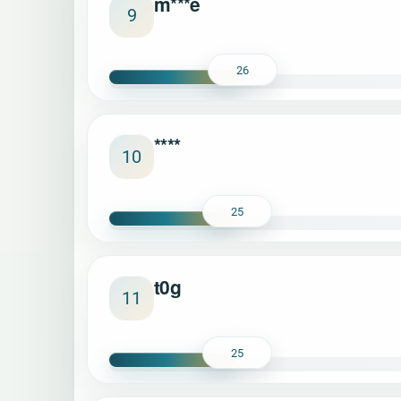
m***e
9
26
****
10
25
t0g
11
25