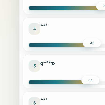
****
4
47
q*****o
5
46
****
6