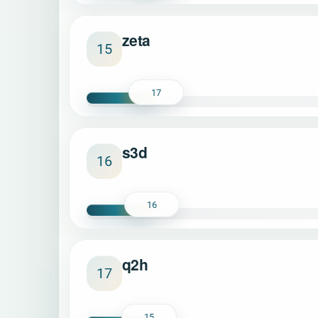
zeta
15
17
s3d
16
16
q2h
17
15