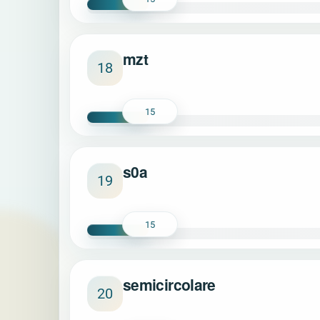
mzt
18
15
s0a
19
15
semicircolare
20