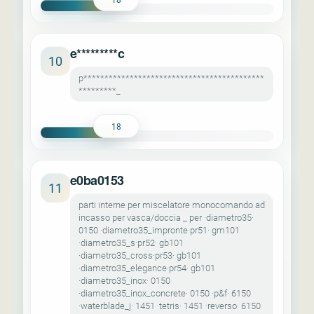
e*********c
10
p*******************************************
*********_
18
e0ba0153
11
parti interne per miscelatore monocomando ad
incasso per vasca/doccia _ per ·diametro35·
0150 ·diametro35_impronte·pr51· gm101
·diametro35_s·pr52· gb101
·diametro35_cross·pr53· gb101
·diametro35_elegance·pr54· gb101
·diametro35_inox· 0150
·diametro35_inox_concrete· 0150 ·p&f· 6150
·waterblade_j· 1451 ·tetris· 1451 ·reverso· 6150