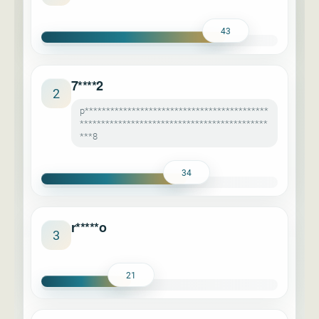
43
7****2
2
p*******************************************
********************************************
***8
34
r*****o
3
21