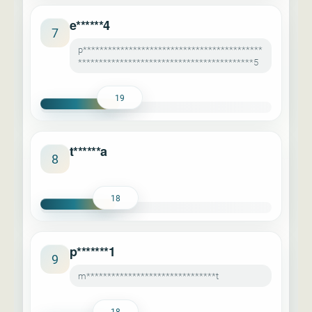
e******4
7
p*******************************************
******************************************5
19
t******a
8
18
p*******1
9
m*******************************t
18