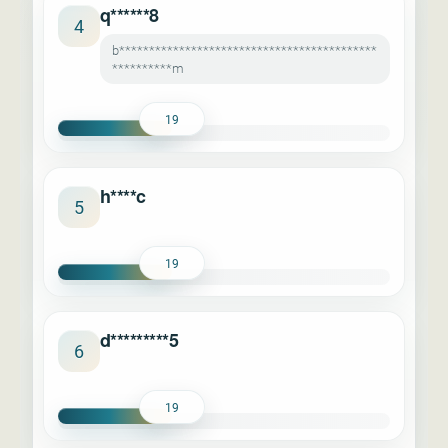
q******8
4
b*******************************************
**********m
19
h****c
5
19
d*********5
6
19