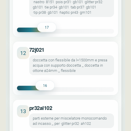
·nastro· 8151 ·pois·pr31· gb101 ·glitter·pr32·
gb101 ·tie·pr34· gb101 ·tab·pr37· gb101
·tip·pr38· gb101 ·haptic·pr43· gm101
17
72j021
12
doccetta con flessibile da l=1500mm e presa
acqua con supporto doccetta _ doccetta in
ottone ø24mm _ flessibile
16
pr32al102
13
parti esterne per miscelatore monocomando
ad incasso _ per ·glitter·pr32· ah102