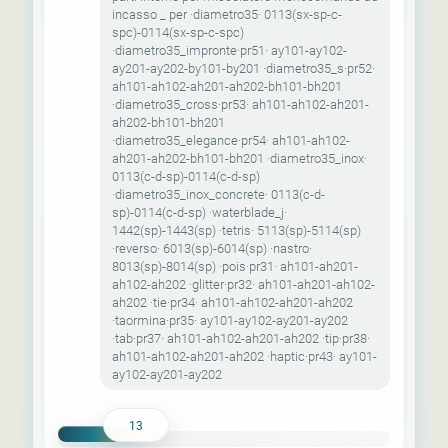
incasso _ per ·diametro35· 0113(sx-sp-c-
spc)-0114(sx-sp-c-spc)
·diametro35_impronte·pr51· ay101-ay102-
ay201-ay202-by101-by201 ·diametro35_s·pr52·
ah101-ah102-ah201-ah202-bh101-bh201
·diametro35_cross·pr53· ah101-ah102-ah201-
ah202-bh101-bh201
·diametro35_elegance·pr54· ah101-ah102-
ah201-ah202-bh101-bh201 ·diametro35_inox·
0113(c-d-sp)-0114(c-d-sp)
·diametro35_inox_concrete· 0113(c-d-
sp)-0114(c-d-sp) ·waterblade_j·
1442(sp)-1443(sp) ·tetris· 5113(sp)-5114(sp)
·reverso· 6013(sp)-6014(sp) ·nastro·
8013(sp)-8014(sp) ·pois·pr31· ah101-ah201-
ah102-ah202 ·glitter·pr32· ah101-ah201-ah102-
ah202 ·tie·pr34· ah101-ah102-ah201-ah202
·taormina·pr35· ay101-ay102-ay201-ay202
·tab·pr37· ah101-ah102-ah201-ah202 ·tip·pr38·
ah101-ah102-ah201-ah202 ·haptic·pr43· ay101-
ay102-ay201-ay202
13