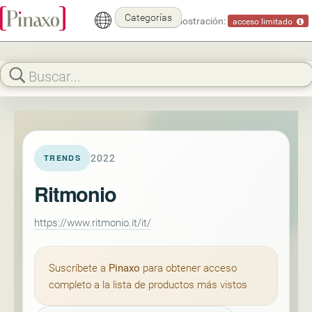
Categorías
Modo demostración:
acceso limitado
2022
TRENDS
Ritmonio
https://www.ritmonio.it/it/
Suscríbete a
Pinaxo
para obtener acceso
completo a la lista de productos más vistos