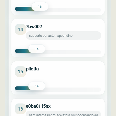
16
7bw002
14
supporto per aste - appendino
14
piletta
15
14
e0ba0115sx
16
parti interne per miscelatore monocomando ad