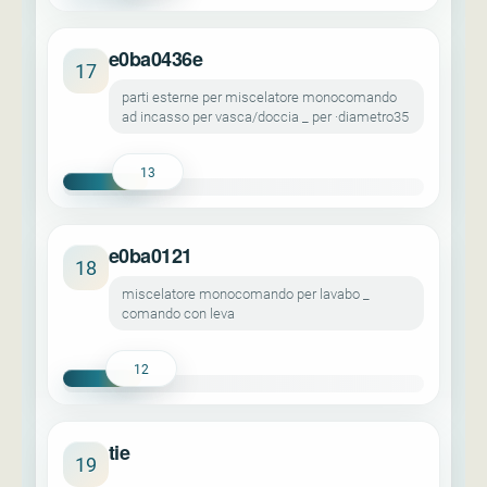
e0ba0436e
17
parti esterne per miscelatore monocomando
ad incasso per vasca/doccia _ per ·diametro35
13
e0ba0121
18
miscelatore monocomando per lavabo _
comando con leva
12
tie
19