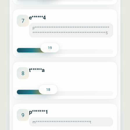
e******4
7
p*******************************************
******************************************5
19
t******a
8
18
p*******1
9
m*******************************t