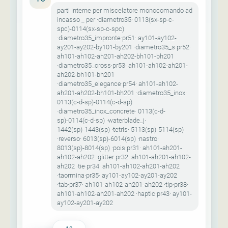
parti interne per miscelatore monocomando ad
incasso _ per ·diametro35· 0113(sx-sp-c-
spc)-0114(sx-sp-c-spc)
·diametro35_impronte·pr51· ay101-ay102-
ay201-ay202-by101-by201 ·diametro35_s·pr52·
ah101-ah102-ah201-ah202-bh101-bh201
·diametro35_cross·pr53· ah101-ah102-ah201-
ah202-bh101-bh201
·diametro35_elegance·pr54· ah101-ah102-
ah201-ah202-bh101-bh201 ·diametro35_inox·
0113(c-d-sp)-0114(c-d-sp)
·diametro35_inox_concrete· 0113(c-d-
sp)-0114(c-d-sp) ·waterblade_j·
1442(sp)-1443(sp) ·tetris· 5113(sp)-5114(sp)
·reverso· 6013(sp)-6014(sp) ·nastro·
8013(sp)-8014(sp) ·pois·pr31· ah101-ah201-
ah102-ah202 ·glitter·pr32· ah101-ah201-ah102-
ah202 ·tie·pr34· ah101-ah102-ah201-ah202
·taormina·pr35· ay101-ay102-ay201-ay202
·tab·pr37· ah101-ah102-ah201-ah202 ·tip·pr38·
ah101-ah102-ah201-ah202 ·haptic·pr43· ay101-
ay102-ay201-ay202