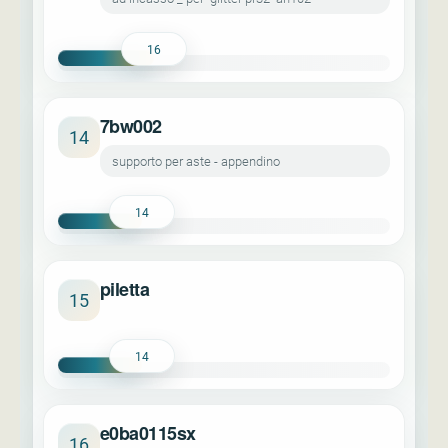
16
7bw002
14
supporto per aste - appendino
14
piletta
15
14
e0ba0115sx
16