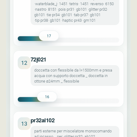
·waterblade_j· 1451 ·tetris· 1451 ·reverso· 6150
·nastro· 8151 ·pois·pr31· gb101 ·glitter·pr32·
gb101 ·tie·pr34· gb101 ·tab·pr37· gb101
·tip·pr38· gb101 ·haptic·pr43· gm101
17
72j021
12
doccetta con flessibile da l=1500mm e presa
acqua con supporto doccetta _ doccetta in
ottone ø24mm _ flessibile
16
pr32al102
13
parti esterne per miscelatore monocomando
ad incasso _ per ·glitter·pr32· ah102