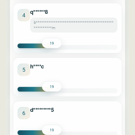
q******8
4
b*******************************************
**********m
19
h****c
5
19
d*********5
6
19