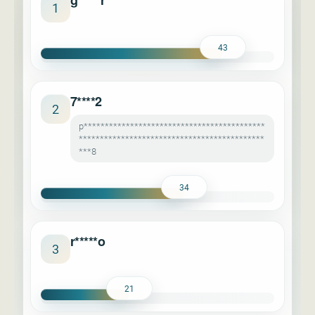
g*****r
1
43
7****2
2
p*******************************************
********************************************
***8
34
r*****o
3
21