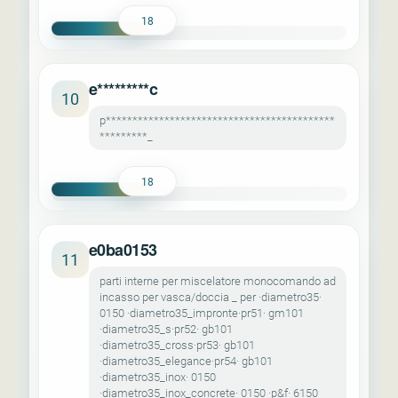
18
e*********c
10
p*******************************************
*********_
18
e0ba0153
11
parti interne per miscelatore monocomando ad
incasso per vasca/doccia _ per ·diametro35·
0150 ·diametro35_impronte·pr51· gm101
·diametro35_s·pr52· gb101
·diametro35_cross·pr53· gb101
·diametro35_elegance·pr54· gb101
·diametro35_inox· 0150
·diametro35_inox_concrete· 0150 ·p&f· 6150