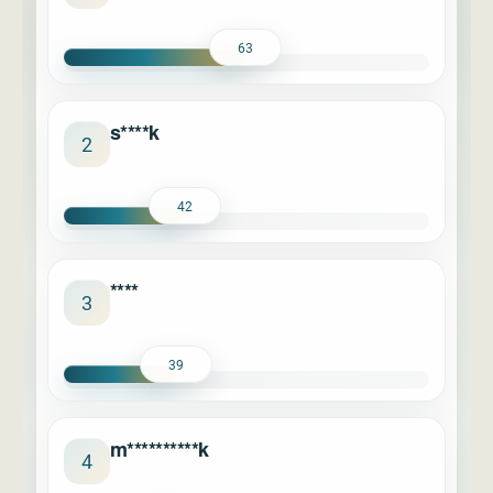
63
s****k
2
42
****
3
39
m**********k
4