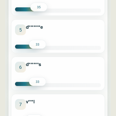
35
d*******e
5
33
d******s
6
33
v***l
7