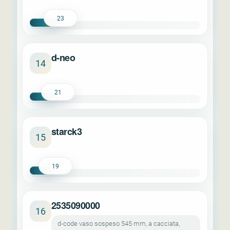
23
d-neo
14
21
starck3
15
19
2535090000
16
d-code vaso sospeso 545 mm, a cacciata,