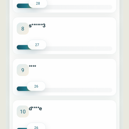
28
s******3
8
27
****
9
26
d****e
10
26