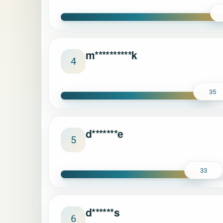
m**********k
4
35
d*******e
5
33
d******s
6