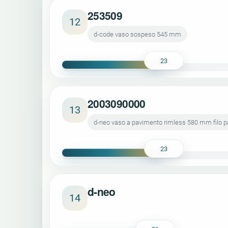
253509
12
d-code vaso sospeso 545 mm
23
2003090000
13
d-neo vaso a pavimento rimless 580 mm filo par
23
d-neo
14