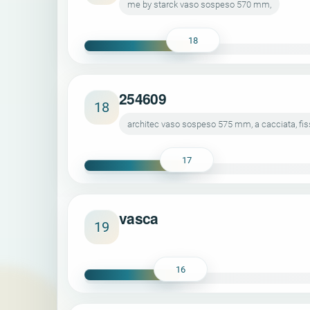
me by starck vaso sospeso 570 mm,
18
254609
18
architec vaso sospeso 575 mm, a cacciata, fiss
17
vasca
19
16