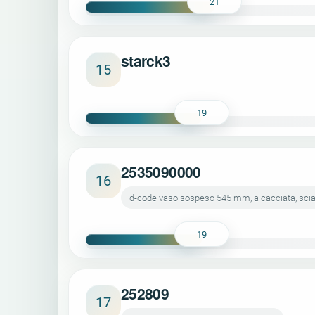
21
starck3
15
19
2535090000
16
d-code vaso sospeso 545 mm, a cacciata, sciac
19
252809
17