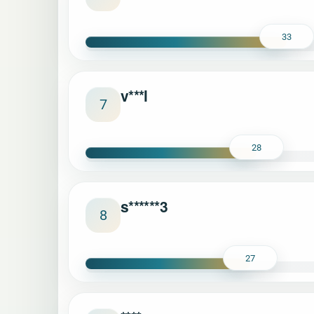
33
v***l
7
28
s******3
8
27