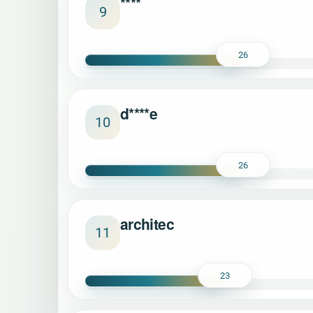
****
9
26
d****e
10
26
architec
11
23