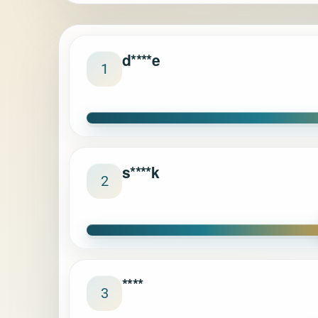
d****e
1
s****k
2
****
3