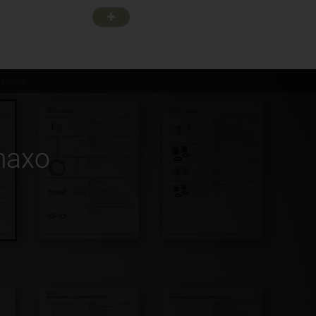
inaxo