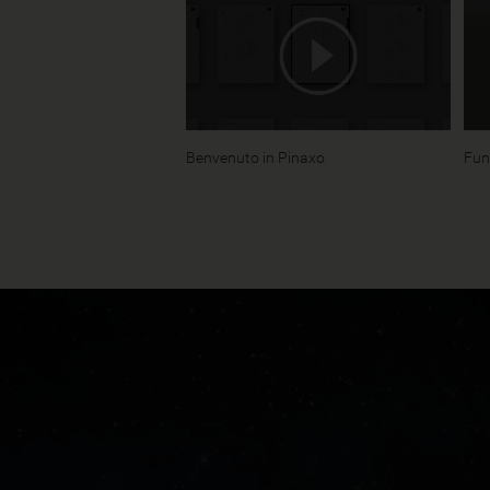
Benvenuto in Pinaxo
Funz