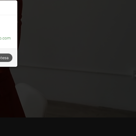
o.com
stesa