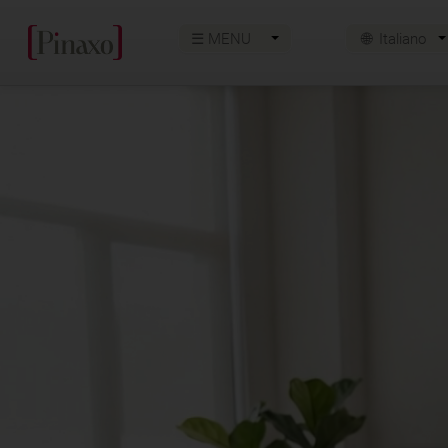
☰ MENU
🌐
Italiano