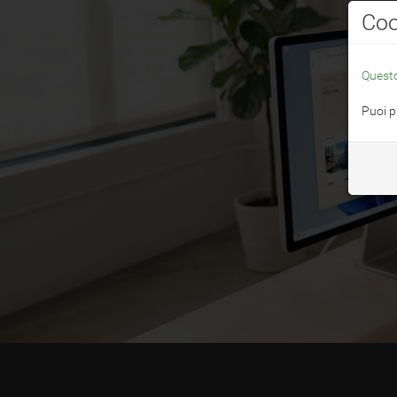
Coo
Questo
Puoi p