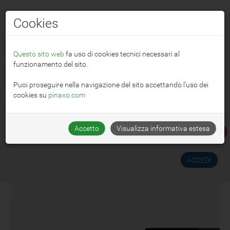
Cookies
☰ MENU
Questo sito web
fa uso di cookies tecnici necessari al
funzionamento del sito.
🌐
Italiano
Puoi proseguire nella navigazione del sito accettando l'uso dei
cookies su
pinaxo.com
Accetto
Visualizza informativa estesa
PROVA PINAXO GRATIS !
ACCEDI