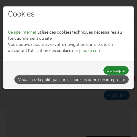
Cookies
☰ MENU
Ce site Internet
utilise des cookies techniques nécessaires au
fonctionnement du site.
Vous pouvez poursuivre votre navigation dans le site en
🌐
Français
acceptant l'utilisation des cookies sur
pinaxo.com
.
J'accepte
ESSAYEZ PINAXO GRATUITEMENT !
Visualisez la politique sur les cookies dans son intégralité
ACCÉDEZ