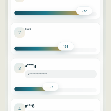
262
****
2
193
a****g
3
a************.
136
a***8
4