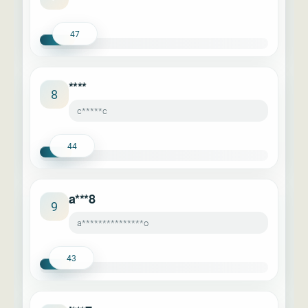
47
****
8
c*****c
44
a***8
9
a***************o
43