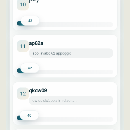
l***7
10
43
ap62a
11
app lavabo 62 appoggio
42
qkcw09
12
cw quick/app slim disc.rall.
40