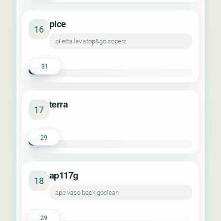
plce
16
piletta lav.stop&go coperc
31
terra
17
29
ap117g
18
app vaso back goclean
29