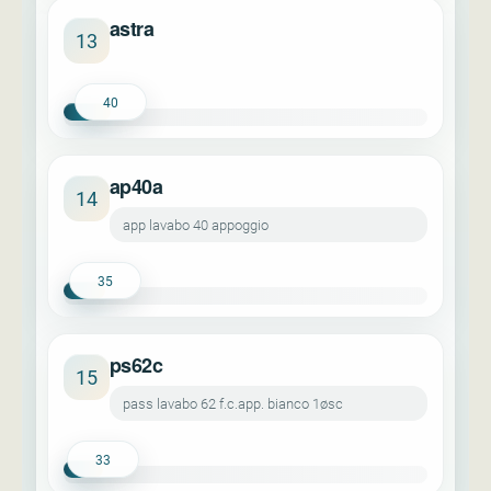
astra
13
40
ap40a
14
app lavabo 40 appoggio
35
ps62c
15
pass lavabo 62 f.c.app. bianco 1øsc
33