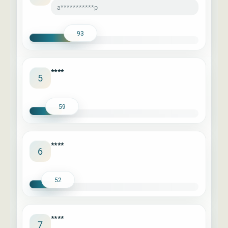
a***********p
93
****
5
59
****
6
52
****
7