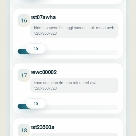
rst07awha
16
bidet sospeso fissaggi nascosti rak-resort awh
520x360x320
10
rewc00002
17
vaso sospeso rimless rak-resort awh
520x360x320
10
rst23500a
18