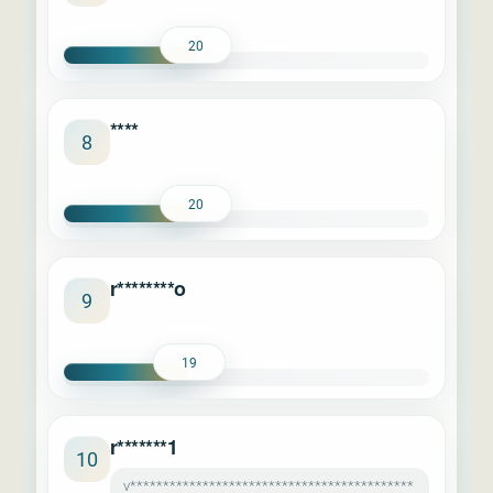
20
****
8
20
r********o
9
19
r*******1
10
v*******************************************