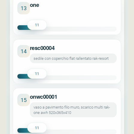
one
13
11
resc00004
14
sedile con coperchio flat rallentato rak-resort
11
onwc00001
15
vaso a pavimento filo muro, scarico multi rak-
one awh 520x365x410
11