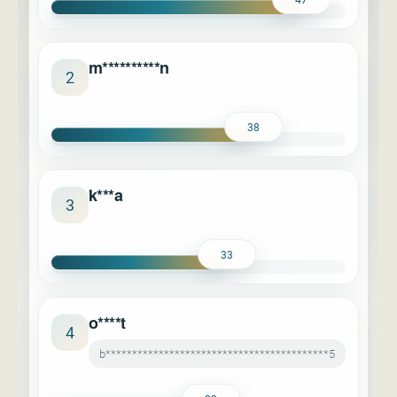
m**********n
2
38
k***a
3
33
o****t
4
b******************************************5