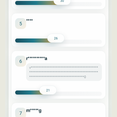
30
****
5
26
r**********a
6
v*******************************************
********************************************
***********************************0
21
m*****g
7