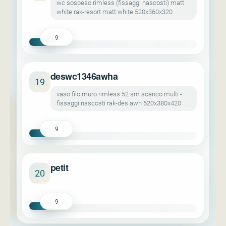
wc sospeso rimless (fissaggi nascosti) matt
white rak-resort matt white 520x360x320
9
deswc1346awha
19
vaso filo muro rimless 52 sm scarico multi -
fissaggi nascosti rak-des awh 520x380x420
9
petit
20
9