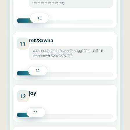
*****************0
13
rst23awha
11
vaso sospeso rimless fissaggi nascosti rak-
resort awh 520x360x320
12
joy
12
11