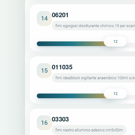
06201
14
fimi sgorgosì disotturante chimico 1lt per scari
12
011035
15
fimi idealblock sigillante anaerobico 100ml s/
12
03303
16
fimi nastro alluminio adesivo cm5x50m