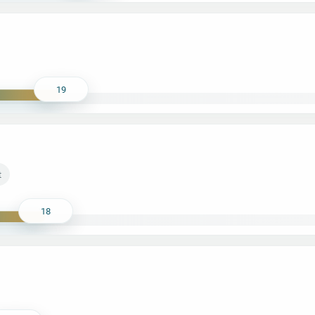
19
t
18