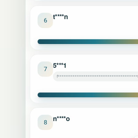
t****n
6
5***1
7
f*******************************************
n****o
8