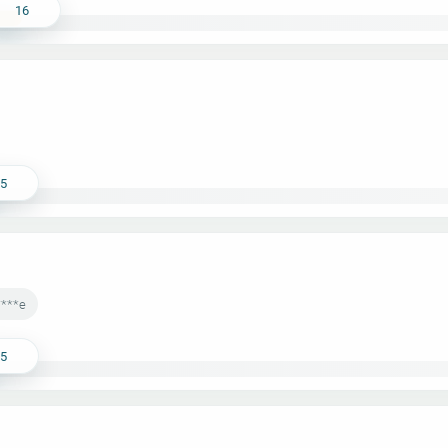
16
15
****e
15