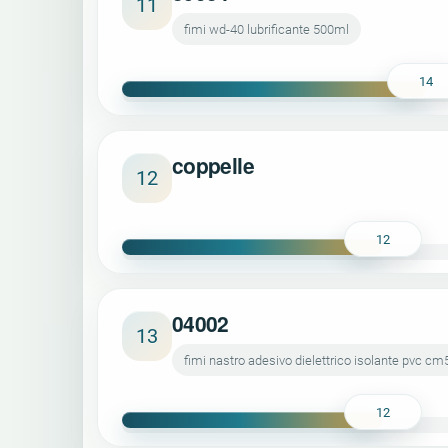
11
fimi wd-40 lubrificante 500ml
14
coppelle
12
12
04002
13
fimi nastro adesivo dielettrico isolante pvc 
12