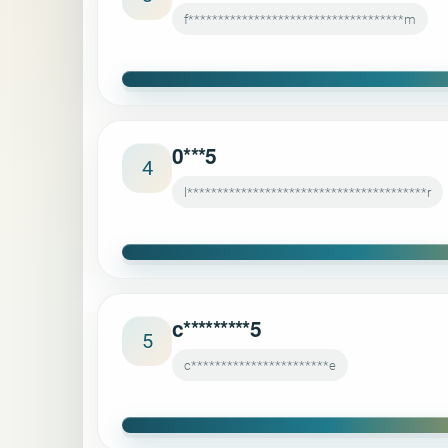
f************************************m
0***5
4
l****************************************r
c*********5
5
c***********************e