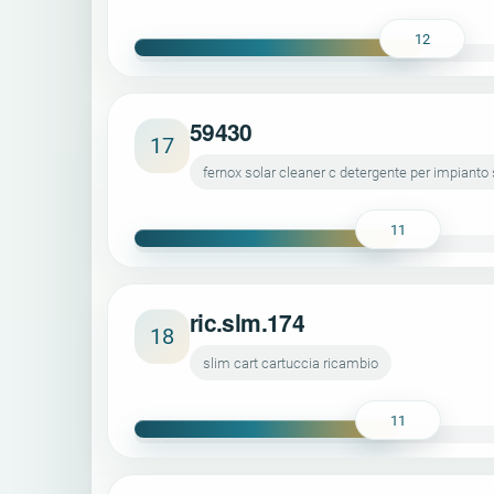
12
59430
17
fernox solar cleaner c detergente per impianto
11
ric.slm.174
18
slim cart cartuccia ricambio
11