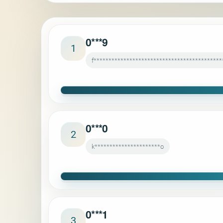
0***9
1
f*******************************************
0***0
2
k**********************o
0***1
3