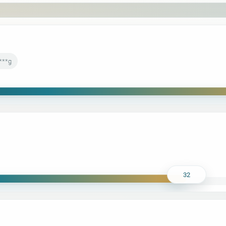
***g
32