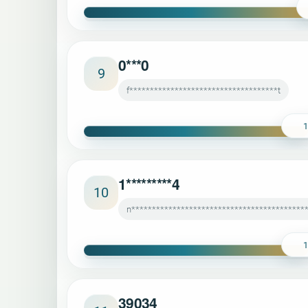
0***0
9
f************************************t
1*********4
10
n******************************************
39034