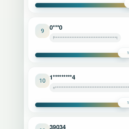
0***0
9
f************************************t
1*********4
10
n******************************************
39034