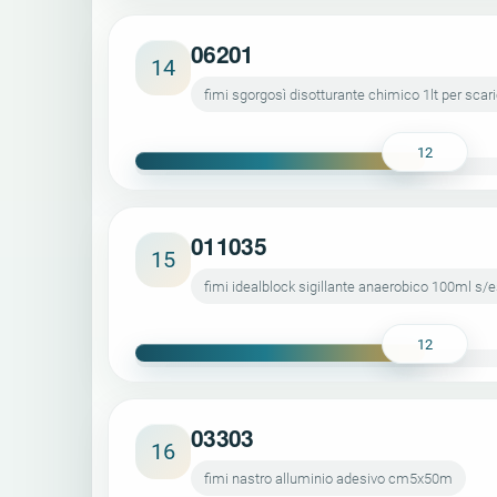
06201
14
fimi sgorgosì disotturante chimico 1lt per scari
12
011035
15
fimi idealblock sigillante anaerobico 100ml s/
12
03303
16
fimi nastro alluminio adesivo cm5x50m