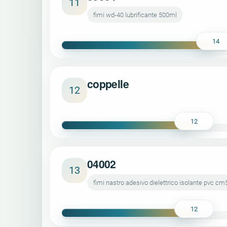
11
fimi wd-40 lubrificante 500ml
14
coppelle
12
12
04002
13
fimi nastro adesivo dielettrico isolante pvc 
12