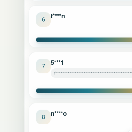
t****n
6
5***1
7
f*******************************************
n****o
8