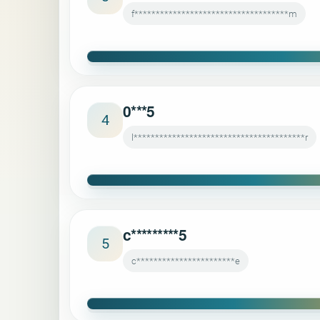
f************************************m
0***5
4
l****************************************r
c*********5
5
c***********************e