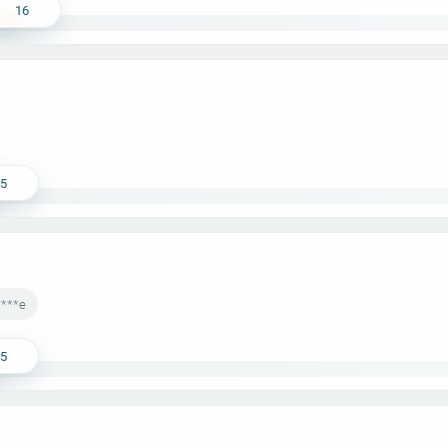
16
15
****e
15