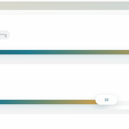
***g
32