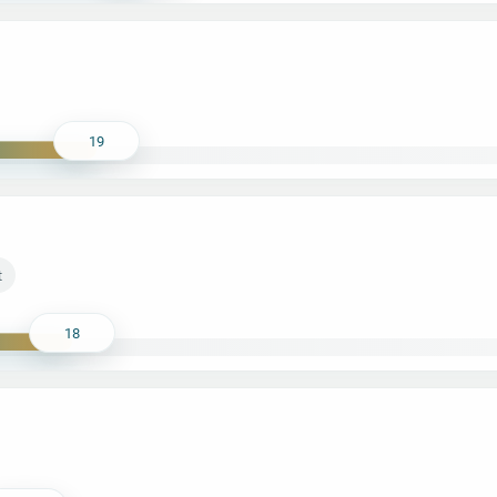
19
t
18