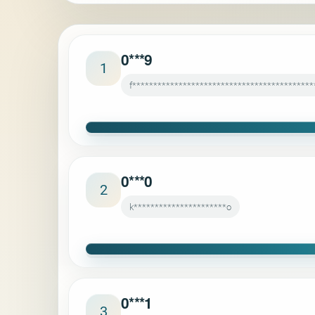
0***9
1
f*******************************************
0***0
2
k**********************o
0***1
3