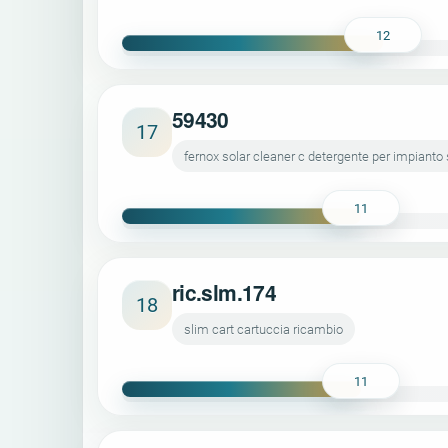
12
59430
17
fernox solar cleaner c detergente per impianto
11
ric.slm.174
18
slim cart cartuccia ricambio
11