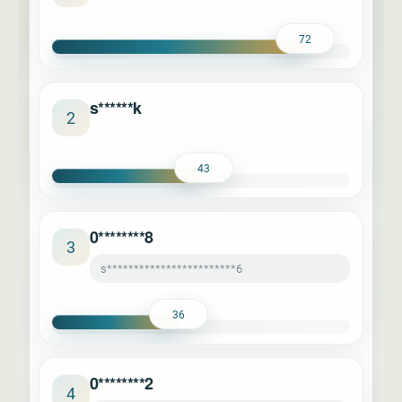
72
s******k
2
43
0********8
3
s************************6
36
0********2
4