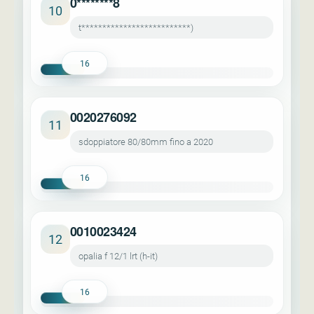
0********8
10
t**************************)
16
0020276092
11
sdoppiatore 80/80mm fino a 2020
16
0010023424
12
opalia f 12/1 lrt (h-it)
16