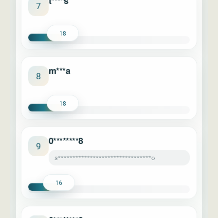
t****s
7
18
m***a
8
18
0********8
9
s********************************o
16