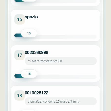
spazio
16
15
0020260998
17
miset termostato srt380
15
0010025122
18
themafast condens 25 ma-cs/1 (n-it)