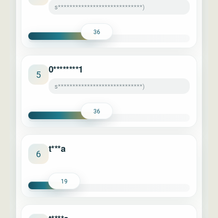
s*****************************)
36
0********1
5
s*****************************)
36
t***a
6
19