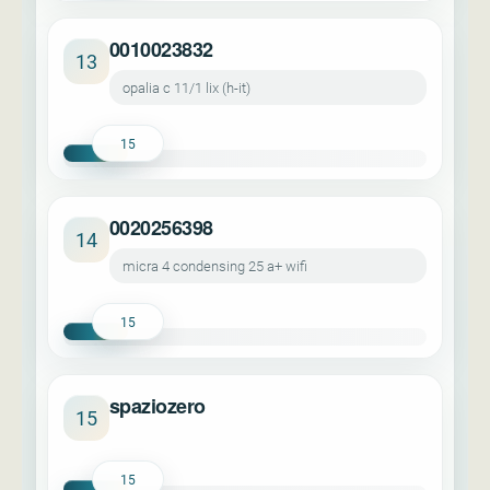
0010023832
13
opalia c 11/1 lix (h-it)
15
0020256398
14
micra 4 condensing 25 a+ wifi
15
spaziozero
15
15