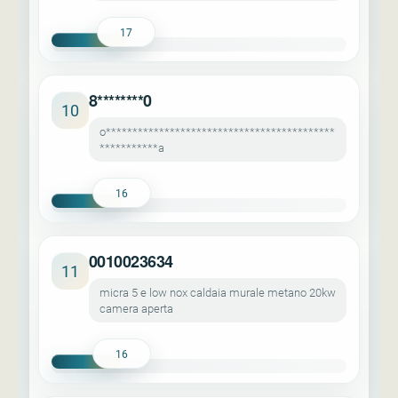
17
8********0
10
o*******************************************
***********a
16
0010023634
11
micra 5 e low nox caldaia murale metano 20kw
camera aperta
16