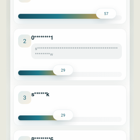
57
0********1
2
s*******************************************
********w
29
s******k
3
29
8********6