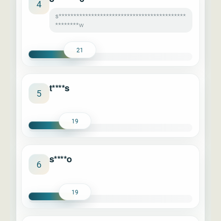
4
s*******************************************
********w
21
t****s
5
19
s****o
6
19