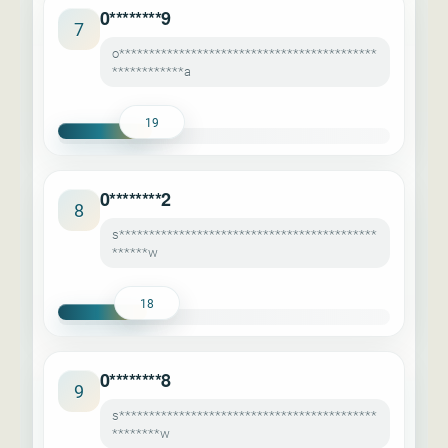
0********9
7
o*******************************************
************a
19
0********2
8
s*******************************************
******w
18
0********8
9
s*******************************************
********w