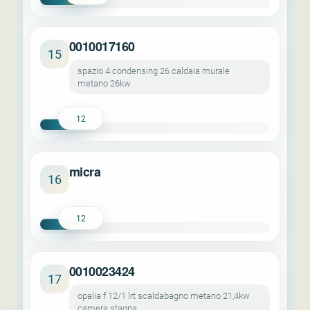
0010017160
15
spazio 4 condensing 26 caldaia murale
metano 26kw
12
micra
16
12
0010023424
17
opalia f 12/1 lrt scaldabagno metano 21,4kw
camera stagna