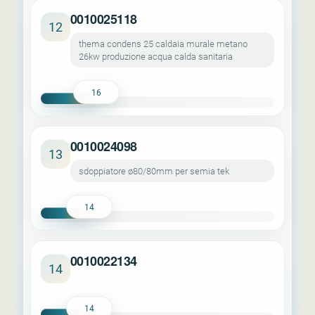
0010025118
12
thema condens 25 caldaia murale metano
26kw produzione acqua calda sanitaria
16
0010024098
13
sdoppiatore ø80/80mm per semia tek
14
0010022134
14
14