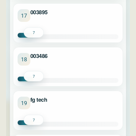
003895
17
7
003486
18
7
fg tech
19
7