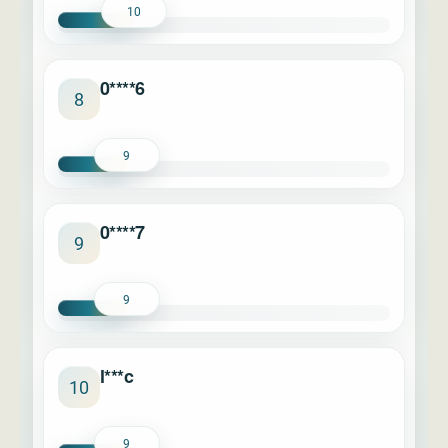
10
0****6
8
9
0****7
9
9
l***c
10
9