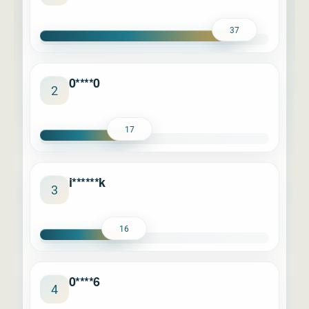
37
0****0
2
17
i******k
3
16
0****6
4