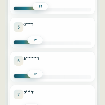
15
0****1
5
12
a********r
6
12
p****r
7