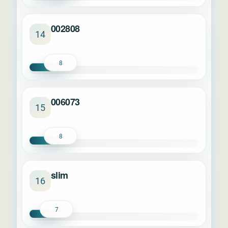
002808
14
8
006073
15
8
slim
16
7