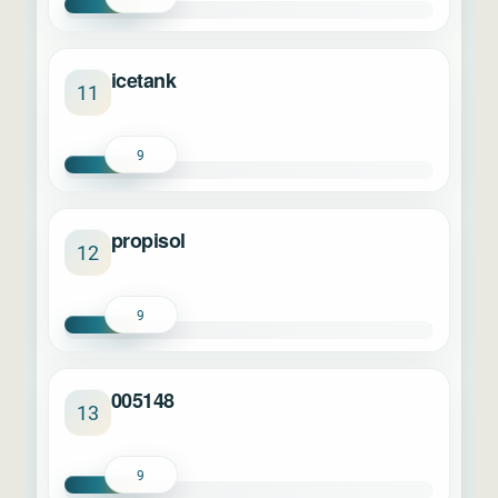
icetank
11
9
propisol
12
9
005148
13
9