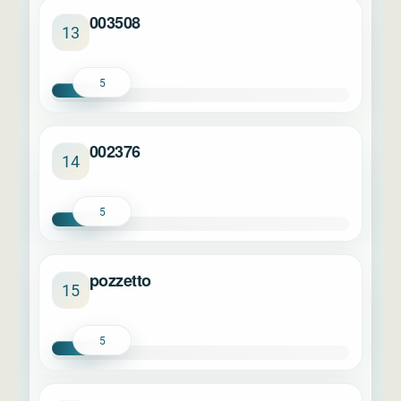
003508
13
5
002376
14
5
pozzetto
15
5