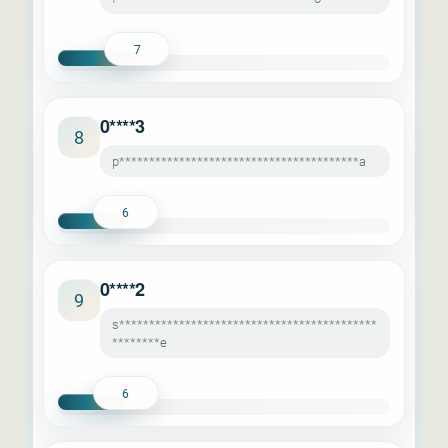
7
0****3
8
p****************************************a
6
0****2
9
s*******************************************
********e
6