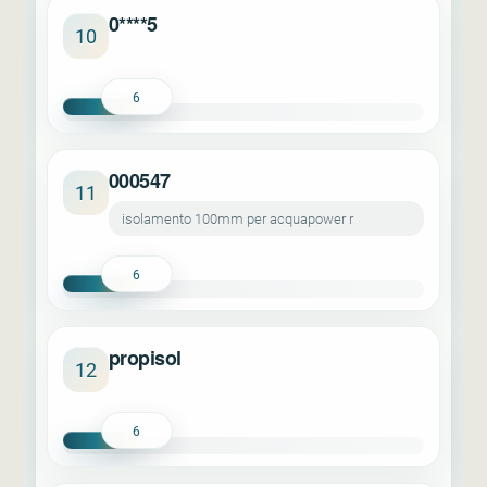
0****5
10
6
000547
11
isolamento 100mm per acquapower r
6
propisol
12
6