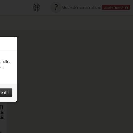
Mode démonstration:
Accès limité
 site.
des
alité