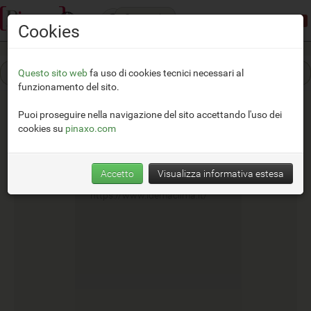
Categorie
Modalità dimostrativa:
accesso limitato
Cookies
Questo sito web
fa uso di cookies tecnici necessari al
funzionamento del sito.
Puoi proseguire nella navigazione del sito accettando l'uso dei
cookies su
pinaxo.com
Idema Clima
Accetto
Visualizza informativa estesa
__
https://www.idemaclima.it/