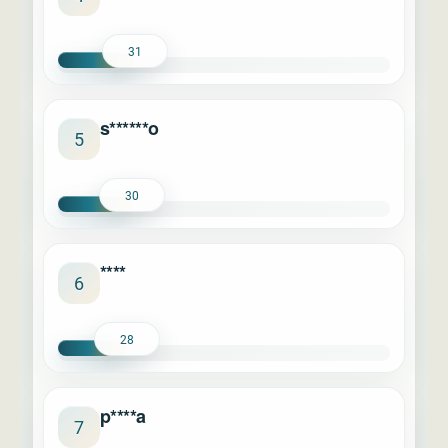
31
s******o
5
30
****
6
28
p****a
7