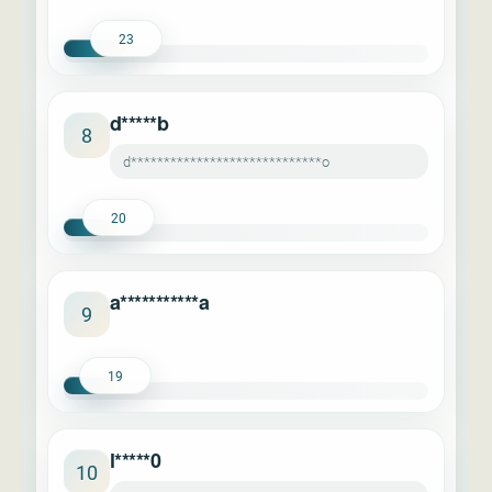
23
d*****b
8
d*****************************o
20
a***********a
9
19
l*****0
10