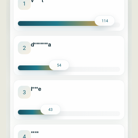
v****t
1
114
d*******a
2
54
l***e
3
43
****
4