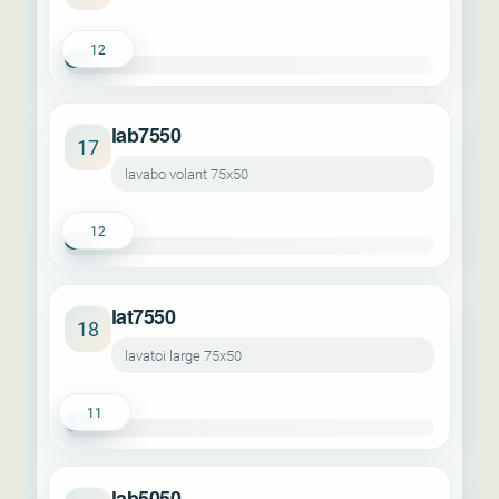
12
lab7550
17
lavabo volant 75x50
12
lat7550
18
lavatoi large 75x50
11
lab5050