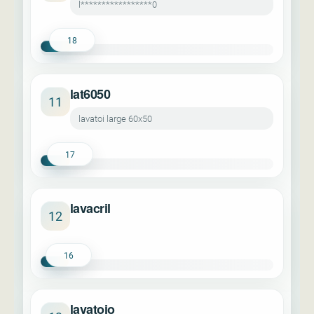
l*****************0
18
lat6050
11
lavatoi large 60x50
17
lavacril
12
16
lavatoio