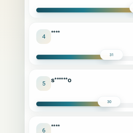
****
4
31
s******o
5
30
****
6