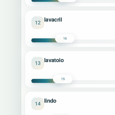
lavacril
12
16
lavatoio
13
15
lindo
14