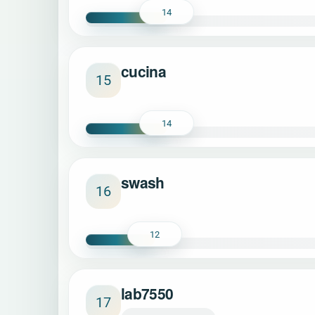
14
cucina
15
14
swash
16
12
lab7550
17