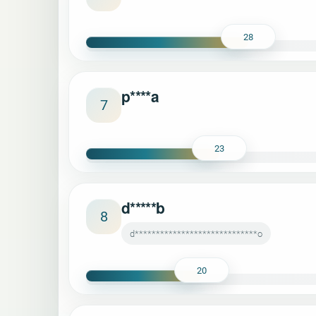
28
p****a
7
23
d*****b
8
d*****************************o
20