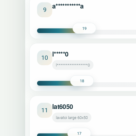
a***********a
9
19
l*****0
10
l*****************0
18
lat6050
11
lavatoi large 60x50
17