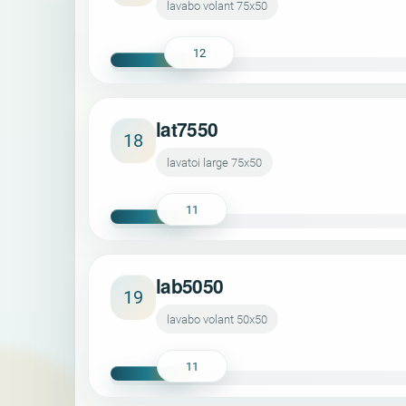
lavabo volant 75x50
12
lat7550
18
lavatoi large 75x50
11
lab5050
19
lavabo volant 50x50
11