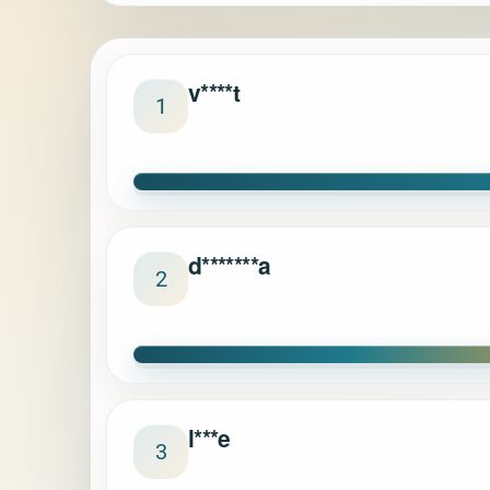
v****t
1
d*******a
2
l***e
3