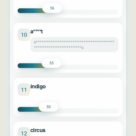
56
a****t
10
s*******************************************
**************************o
55
indigo
11
50
circus
12