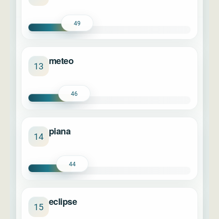
49
meteo
13
46
piana
14
44
eclipse
15