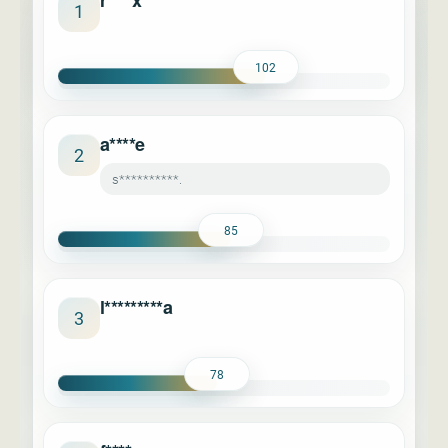
r****x
1
102
a****e
2
s**********.
85
l*********a
3
78