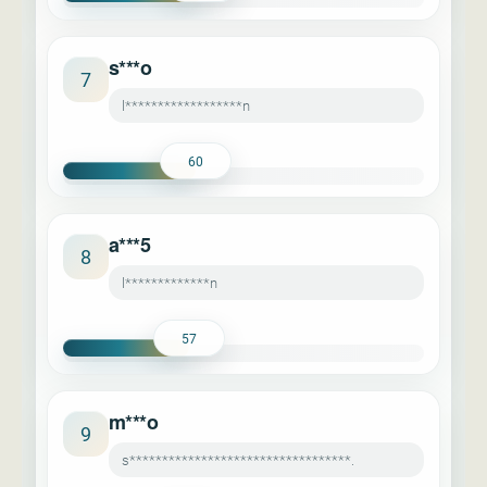
s***o
7
l******************n
60
a***5
8
l*************n
57
m***o
9
s**********************************.