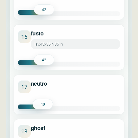
42
fusto
16
lav.45x35 h.85 in
42
neutro
17
40
ghost
18