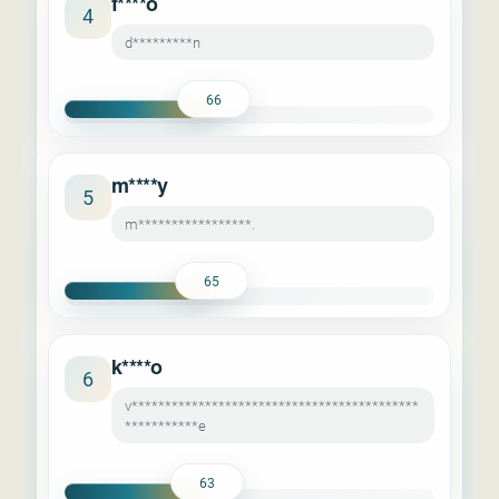
f****o
4
d*********n
66
m****y
5
m*****************.
65
k****o
6
v*******************************************
***********e
63