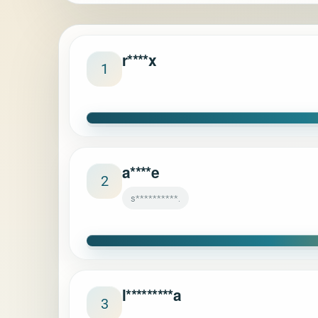
r****x
1
a****e
2
s**********.
l*********a
3