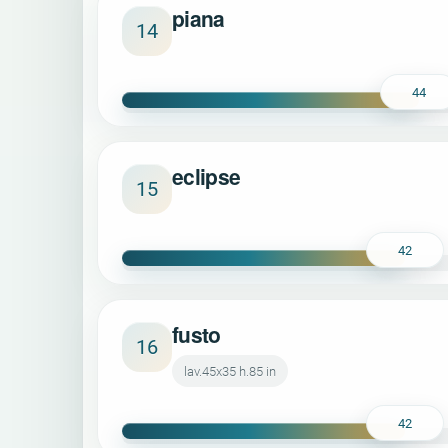
piana
14
44
eclipse
15
42
fusto
16
lav.45x35 h.85 in
42