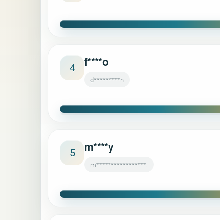
f****o
4
d*********n
m****y
5
m*****************.