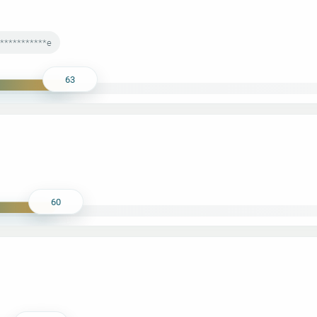
************e
63
60