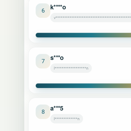
k****o
6
v******************************************
s***o
7
l******************n
a***5
8
l*************n