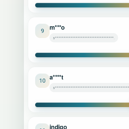
m***o
9
s**********************************.
a****t
10
s******************************************
indigo