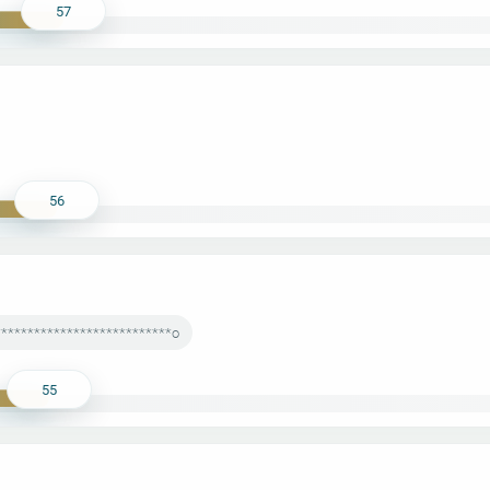
57
56
***************************o
55