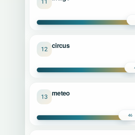
11
circus
12
meteo
13
46