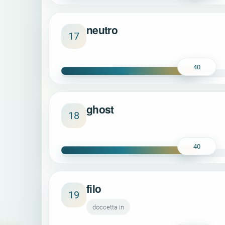
neutro
17
40
ghost
18
40
filo
19
doccetta in