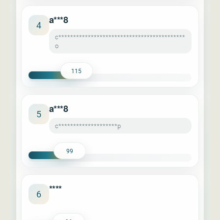
a***8
4
c*******************************************
o
115
a***8
5
c********************p
99
****
6