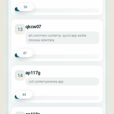
50
qkcw07
13
art.commerc.contemp. quick/app sedile
discesa rallentata
47
ap117g
14
coll.contemporanea app
44