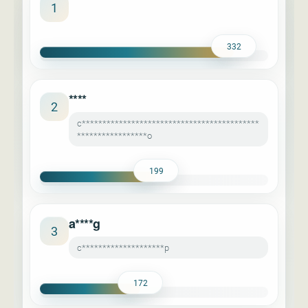
****
1
332
****
2
c*******************************************
*****************o
199
a****g
3
c********************p
172