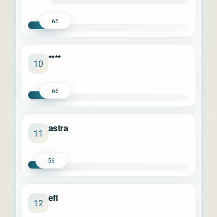
66
****
10
66
astra
11
56
efi
12