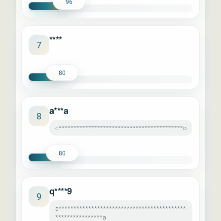
96
****
7
80
a***a
8
c******************************************o
80
q****9
9
a*******************************************
****************a