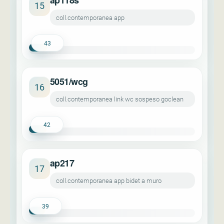
ap118s
15
coll.contemporanea app
43
5051/wcg
16
coll.contemporanea link wc sospeso goclean
42
ap217
17
coll.contemporanea app bidet a muro
39