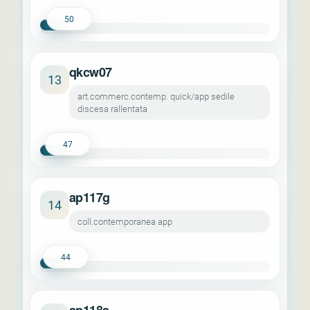
50
qkcw07
13
art.commerc.contemp. quick/app sedile
discesa rallentata
47
ap117g
14
coll.contemporanea app
44