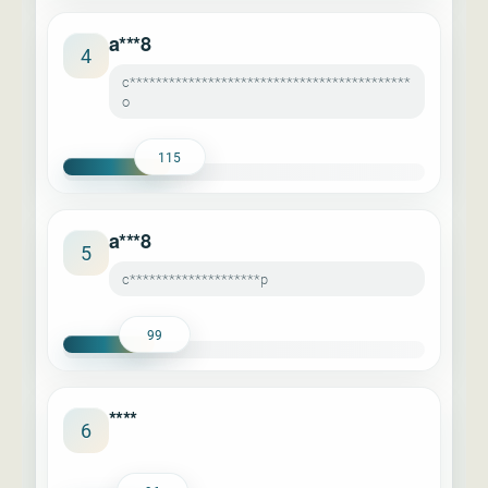
a***8
4
c*******************************************
o
115
a***8
5
c********************p
99
****
6