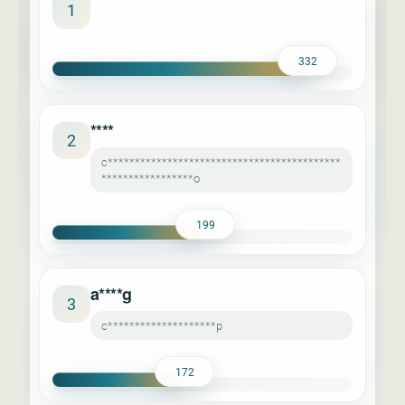
****
1
332
****
2
c*******************************************
*****************o
199
a****g
3
c********************p
172