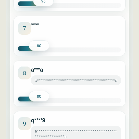
96
****
7
80
a***a
8
c******************************************o
80
q****9
9
a*******************************************
****************a