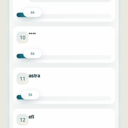
66
****
10
66
astra
11
56
efi
12