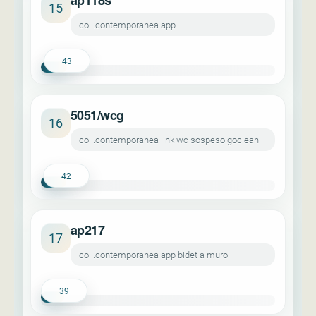
ap118s
15
coll.contemporanea app
43
5051/wcg
16
coll.contemporanea link wc sospeso goclean
42
ap217
17
coll.contemporanea app bidet a muro
39