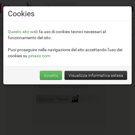
Categorie
Modalità dimostrativa:
accesso limitato
Cookies
Questo sito web
fa uso di cookies tecnici necessari al
funzionamento del sito.
Puoi proseguire nella navigazione del sito accettando l'uso dei
cookies su
pinaxo.com
Hansgrohe
Accetto
Visualizza informativa estesa
__
https://www.hansgrohe.it/
Guarda i Trends