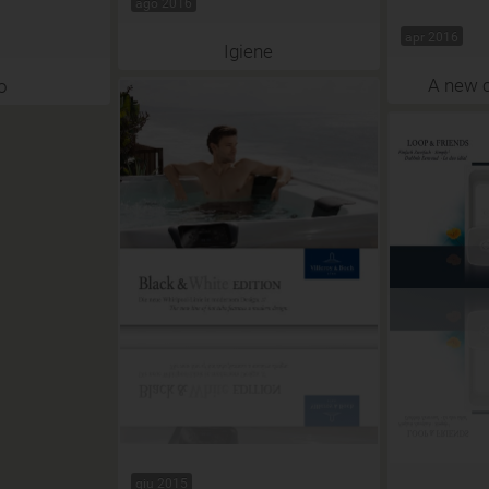
ago 2016
apr 2016
Igiene
A new c
o
giu 2015