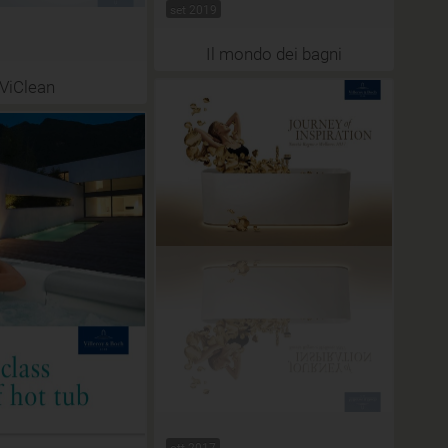
set 2019
Il mondo dei bagni
ViClean
ott 2017