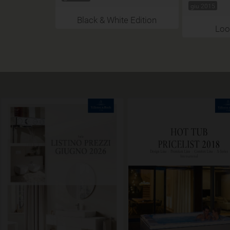
giu 2015
Black & White Edition
Loo