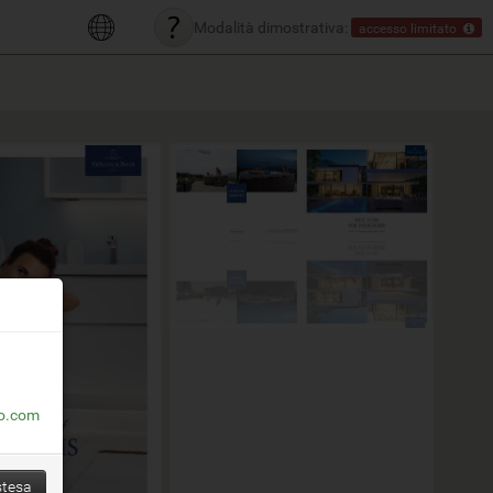
Modalità dimostrativa:
accesso limitato
o.com
stesa