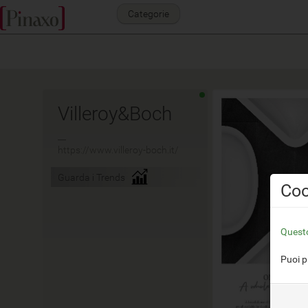
Categorie
Villeroy&Boch
__
https://www.villeroy-boch.it/
Guarda i Trends
Coo
Questo
Puoi p