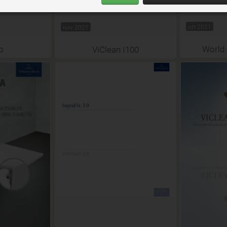
ott 2021
nov 2021
o
World
ViClean I100