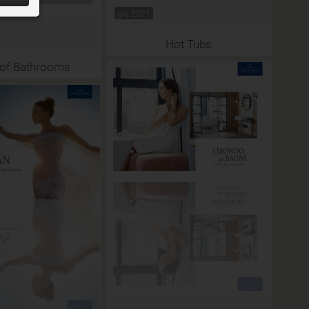
giu 2021
Hot Tubs
 of Bathrooms