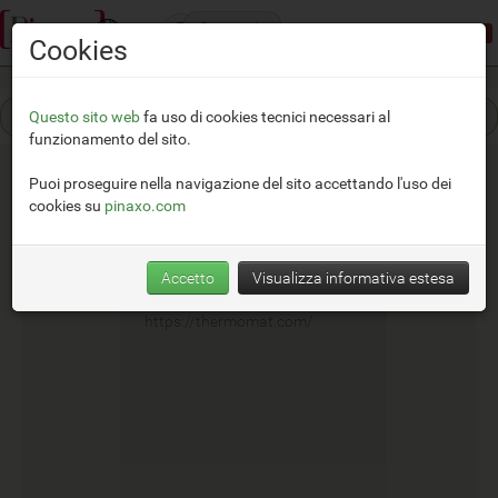
Categorie
Modalità dimostrativa:
accesso limitato
Cookies
Questo sito web
fa uso di cookies tecnici necessari al
funzionamento del sito.
Puoi proseguire nella navigazione del sito accettando l'uso dei
cookies su
pinaxo.com
Thermomat
Accetto
Visualizza informativa estesa
__
https://thermomat.com/